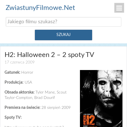
ZwiastunyFilmowe.Net
H2: Halloween 2 – 2 spoty TV
17 czerwca 2009
Gatunek:
Horror
Produkcja:
USA
Obsada aktorska:
Tyler Mane, Scout
Taylor-Compton, Brad Dourif
Premiera na świecie:
28 sierpień 2009
Spoty TV: