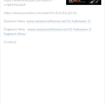
httpv://www.youtube.com/watch?
v=lg9d16y3atA
httpv://www.youtube.com/watch?v=E1nJHcqD-Gs
Zwiastun filmu:
www.zwiastunyfilmowe.net/h2-halloween-2/
Fragment filmu:
www.zwiastunyfilmowe.net/h2-halloween-2-
fragment-filmu/
[/rssless]