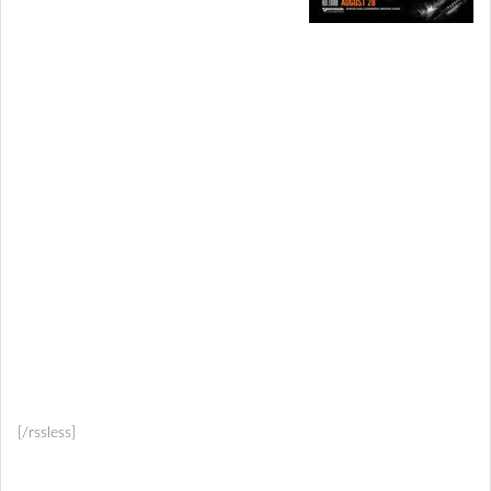
[/rssless]