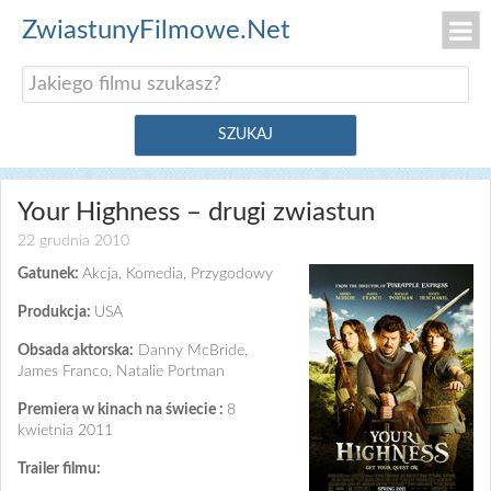
ZwiastunyFilmowe.Net
Your Highness – drugi zwiastun
22 grudnia 2010
Gatunek:
Akcja, Komedia, Przygodowy
Produkcja:
USA
Obsada aktorska:
Danny McBride,
James Franco, Natalie Portman
Premiera w kinach na świecie :
8
kwietnia 2011
Trailer filmu: