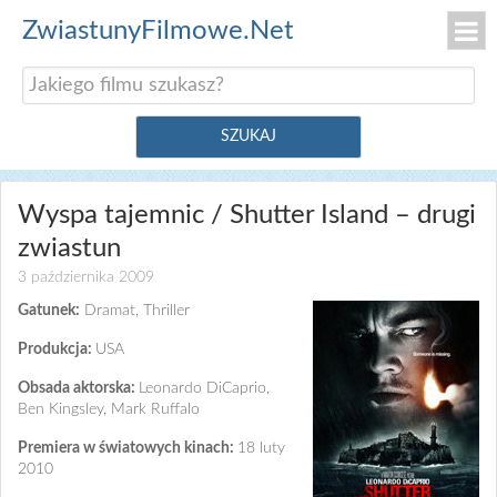
ZwiastunyFilmowe.Net
Wyspa tajemnic / Shutter Island – drugi
zwiastun
3 października 2009
Gatunek:
Dramat, Thriller
Produkcja:
USA
Obsada aktorska:
Leonardo DiCaprio,
Ben Kingsley, Mark Ruffalo
Premiera w światowych kinach:
18 luty
2010