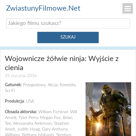
ZwiastunyFilmowe.Net
Wojownicze żółwie ninja: Wyjście z
cienia
25 stycznia 2016
Gatunek:
Przygodowy, Akcja, Komedia,
Sci-Fi
Produkcja
: USA
Obsada aktorska:
William Fichtner, Will
Arnett, Tyler Perry, Megan Fox, Brian
Tee, Alessandra Ambrosio, Stephen
Amell, Judith Hoag, Gary Anthony
Williams, Brittany Ishibashi, Stephen