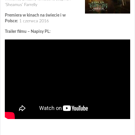
'Sheamus’ Farrelly
Premiera w kinach na świecie i w
Polsce:
1 czerwca 2016
Trailer filmu – Napisy PL: