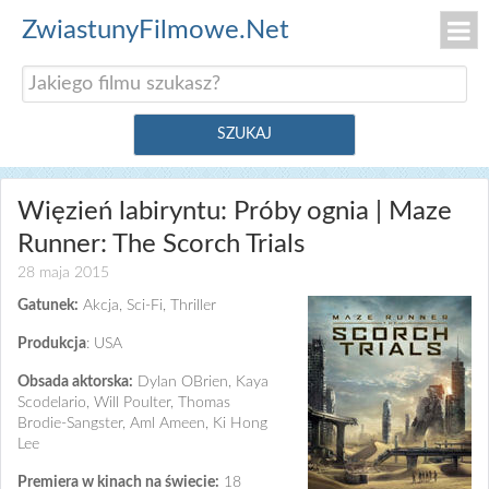
ZwiastunyFilmowe.Net
Więzień labiryntu: Próby ognia | Maze
Runner: The Scorch Trials
28 maja 2015
Gatunek:
Akcja, Sci-Fi, Thriller
Produkcja
: USA
Obsada aktorska:
Dylan OBrien, Kaya
Scodelario, Will Poulter, Thomas
Brodie-Sangster, Aml Ameen, Ki Hong
Lee
Premiera w kinach na świecie:
18