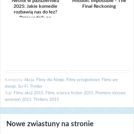
Netflix w październiku
Mission: Impossible - The
2025: Jakie komedie
Final Reckoning
rozbawią nas do łez?
Przewodnik po
(potencjalnych!) hitac...
Kategoria:
Akcja
,
Filmy dla Niego
,
Filmy przygodowe
,
Filmy we
dwoje
,
Sci-Fi
,
Thriller
Tagi:
Filmy akcji 2015
,
Filmy science fiction 2015
,
Premiery kinowe
wrzesień 2015
,
Thrillery 2015
Nowe zwiastuny na stronie