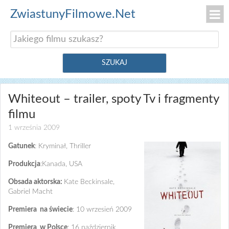
ZwiastunyFilmowe.Net
Whiteout – trailer, spoty Tv i fragmenty
filmu
1 września 2009
Gatunek
: Kryminał, Thriller
Produkcja
:Kanada, USA
Obsada aktorska:
Kate Beckinsale,
Gabriel Macht
Premiera na świecie
: 10 wrzesień 2009
Premiera w Polsce
: 16 październik