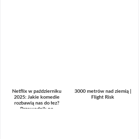
Netflix w październiku
3000 metrów nad ziemią |
2025: Jakie komedie
Flight Risk
rozbawią nas do łez?
Przewodnik po
(potencjalnych!) hitac...