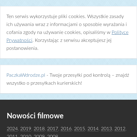
Ten serwis wykorzystuje pliki cookies. Wszystkie zasady
ich używania wraz z informacjami o sposobie wyrażania i
cofania zgody na używanie cookies, opisaliśmy w
Polityce
Prywatności
. Korzystając z serwisu akceptujesz jej
postanowienia.
PaczkaWdrodze.pl
- Twoje przesyłki pod kontrolą – znajdź
wszystko o przesyłkach kurierskich!
Nowości filmowe
2024
,
2019
,
2018
,
2017
,
2016
,
2015
,
2014
,
2013
,
2012
,
2011
,
2010
,
2009
,
2008