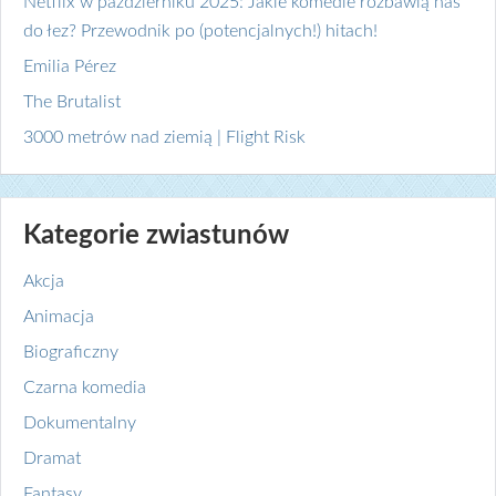
Netflix w październiku 2025: Jakie komedie rozbawią nas
do łez? Przewodnik po (potencjalnych!) hitach!
Emilia Pérez
The Brutalist
3000 metrów nad ziemią | Flight Risk
Kategorie zwiastunów
Akcja
Animacja
Biograficzny
Czarna komedia
Dokumentalny
Dramat
Fantasy