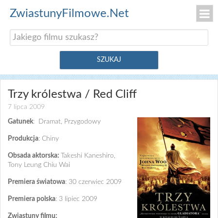
ZwiastunyFilmowe.Net
Trzy królestwa / Red Cliff
7 lipca 2009
Gatunek
: Dramat, Przygodowy
Produkcja
: Chiny
Obsada aktorska:
Takeshi Kaneshiro,
Tony Leung Chiu Wai
Premiera światowa
: 30 czerwiec 2009
Premiera polska
: 3 lipiec 2009
Zwiastuny filmu: