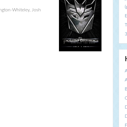
(
ngton-Whiteley, Josh
E
T
3
A
A
B
C
F