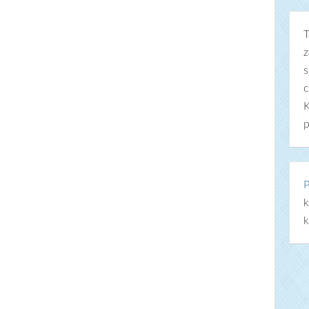
T
z
s
c
K
p
P
k
k