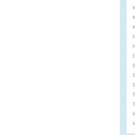
K
S
S
T
T