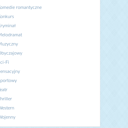
Komedie romantyczne
Konkurs
ryminał
Melodramat
Muzyczny
Obyczajowy
ci-Fi
ensacyjny
Sportowy
eatr
hriller
Western
Wojenny