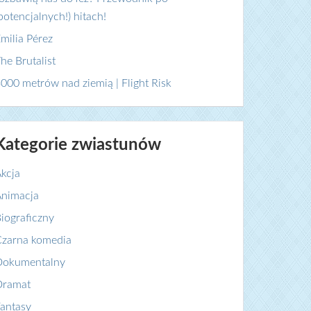
potencjalnych!) hitach!
milia Pérez
he Brutalist
000 metrów nad ziemią | Flight Risk
Kategorie zwiastunów
kcja
nimacja
iograficzny
zarna komedia
Dokumentalny
Dramat
antasy