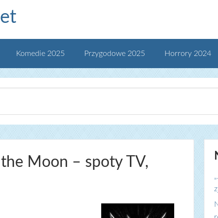
et
Komedie 2025
Przygodowe 2025
Horrory 2024
 the Moon – spoty TV,
„
z
N
r