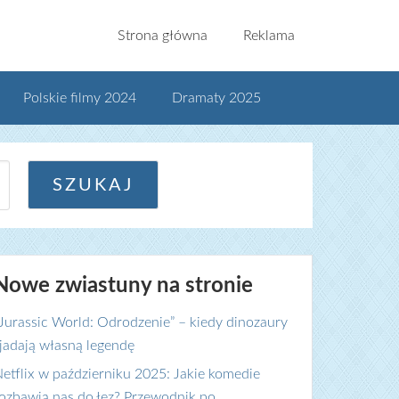
Strona główna
Reklama
Polskie filmy 2024
Dramaty 2025
Nowe zwiastuny na stronie
Jurassic World: Odrodzenie” – kiedy dinozaury
jadają własną legendę
etflix w październiku 2025: Jakie komedie
ozbawią nas do łez? Przewodnik po