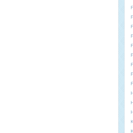
F
F
F
F
F
F
F
F
F
H
H
K