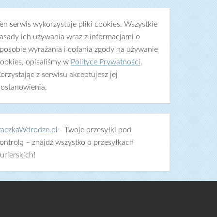
en serwis wykorzystuje pliki cookies. Wszystkie
asady ich używania wraz z informacjami o
posobie wyrażania i cofania zgody na używanie
ookies, opisaliśmy w
Polityce Prywatności
.
orzystając z serwisu akceptujesz jej
ostanowienia.
aczkaWdrodze.pl
- Twoje przesyłki pod
ontrolą – znajdź wszystko o przesyłkach
urierskich!