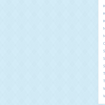
K
S
S
T
T