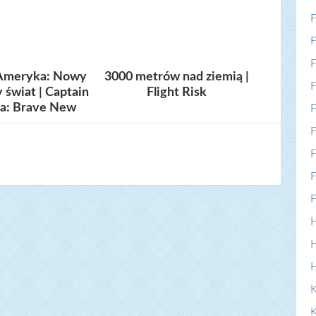
F
F
F
 Ameryka: Nowy
3000 metrów nad ziemią |
F
 świat | Captain
Flight Risk
a: Brave New
F
World
F
F
F
F
H
H
K