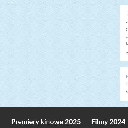
T
z
s
c
K
p
P
k
k
Premiery kinowe 2025
Filmy 2024