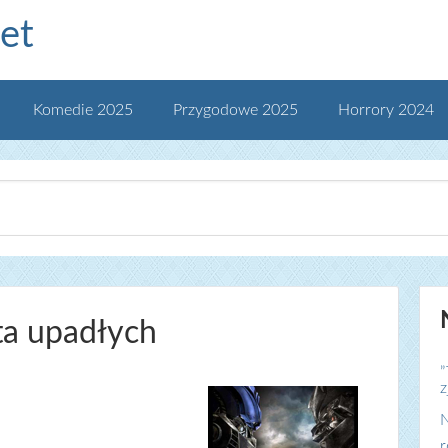
et
Komedie 2025
Przygodowe 2025
Horrory 2024
ta upadłych
„
z
N
r