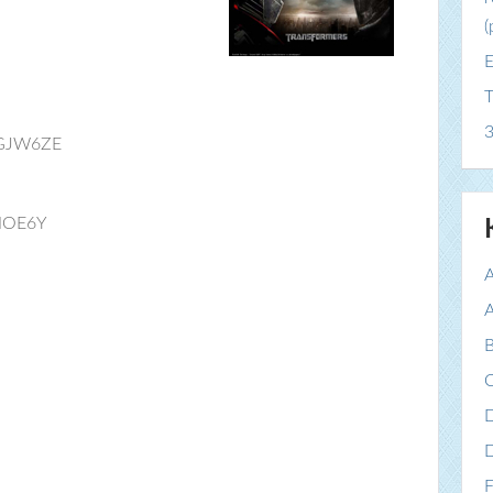
(
E
T
3
bGJW6ZE
-NOE6Y
A
A
B
C
F