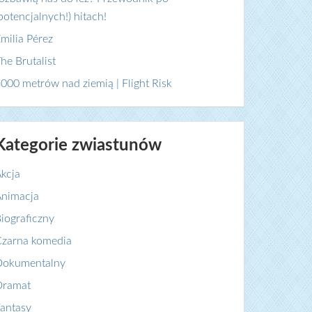
potencjalnych!) hitach!
milia Pérez
he Brutalist
000 metrów nad ziemią | Flight Risk
Kategorie zwiastunów
kcja
nimacja
iograficzny
zarna komedia
Dokumentalny
Dramat
antasy