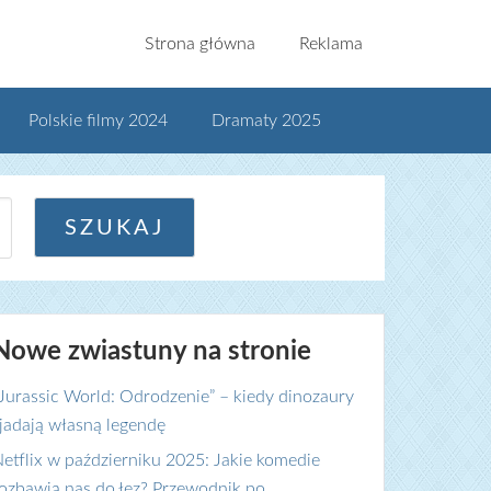
Strona główna
Reklama
Polskie filmy 2024
Dramaty 2025
Nowe zwiastuny na stronie
Jurassic World: Odrodzenie” – kiedy dinozaury
jadają własną legendę
etflix w październiku 2025: Jakie komedie
ozbawią nas do łez? Przewodnik po