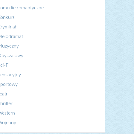
Komedie romantyczne
Konkurs
ryminał
Melodramat
Muzyczny
Obyczajowy
ci-Fi
ensacyjny
Sportowy
eatr
hriller
Western
Wojenny