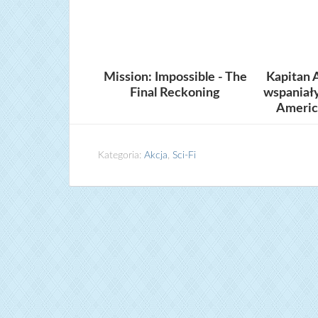
Mission: Impossible - The
Kapitan
Final Reckoning
wspaniały
Americ
Kategoria:
Akcja
,
Sci-Fi