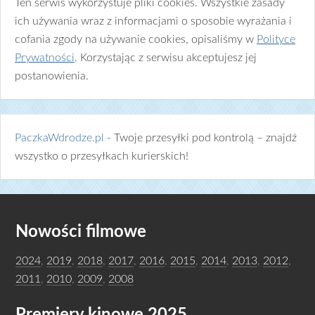
Ten serwis wykorzystuje pliki cookies. Wszystkie zasady
ich używania wraz z informacjami o sposobie wyrażania i
cofania zgody na używanie cookies, opisaliśmy w
Polityce
Prywatności
. Korzystając z serwisu akceptujesz jej
postanowienia.
PaczkaWdrodze.pl
- Twoje przesyłki pod kontrolą – znajdź
wszystko o przesyłkach kurierskich!
Nowości filmowe
2024
,
2019
,
2018
,
2017
,
2016
,
2015
,
2014
,
2013
,
2012
,
2011
,
2010
,
2009
,
2008