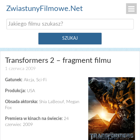
ZwiastunyFilmowe.Net
Transformers 2 – fragment filmu
1 czerwca 2009
Gatunek:
Akcja, Sci-Fi
Produkcja:
USA
Obsada aktorska:
Shia LaBeouf, Megan
Fox
Premiera w kinach na świecie:
24
czerwiec 2009