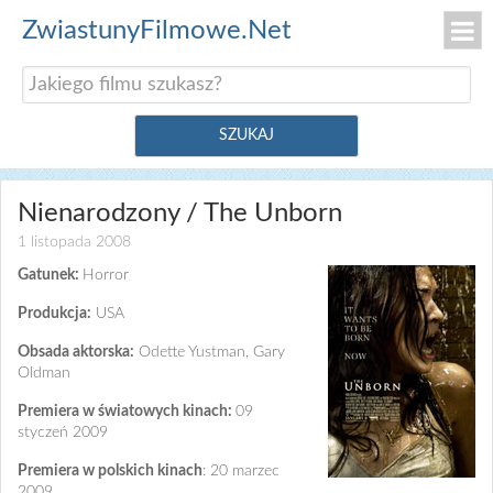
ZwiastunyFilmowe.Net
Nienarodzony / The Unborn
1 listopada 2008
Gatunek:
Horror
Produkcja:
USA
Obsada aktorska:
Odette Yustman, Gary
Oldman
Premiera w światowych kinach:
09
styczeń 2009
Premiera w polskich kinach
: 20 marzec
2009