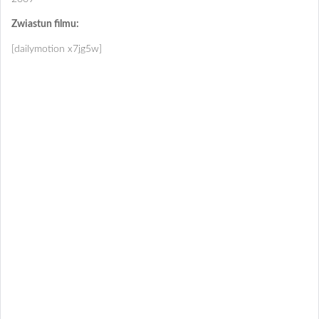
Zwiastun filmu:
[dailymotion x7jg5w]