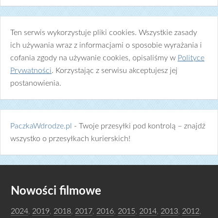
Ten serwis wykorzystuje pliki cookies. Wszystkie zasady
ich używania wraz z informacjami o sposobie wyrażania i
cofania zgody na używanie cookies, opisaliśmy w
Polityce
Prywatności
. Korzystając z serwisu akceptujesz jej
postanowienia.
PaczkaWdrodze.pl
- Twoje przesyłki pod kontrolą – znajdź
wszystko o przesyłkach kurierskich!
Nowości filmowe
2024
,
2019
,
2018
,
2017
,
2016
,
2015
,
2014
,
2013
,
2012
,