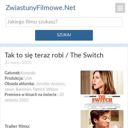
ZwiastunyFilmowe.Net
Tak to się teraz robi / The Switch
20 marca 2010
Gatunek:
Komedia
Produkcja:
USA
Obsada aktorska:
Jennifer Aniston,
Jason Bateman, Patrick Wilson
Premiera w kinach na świecie :
20
sierpnia 2010
Trailer filmu: