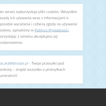
en serwis wykorzystuje pliki cookies. Wszystkie
asady ich używania wraz z informacjami o
posobie wyrażania i cofania zgody na używanie
ookies, opisaliśmy w
Polityce Prywatności
.
orzystając z serwisu akceptujesz jej
ostanowienia.
aczkaWdrodze.pl
- Twoje przesyłki pod
ontrolą – znajdź wszystko o przesyłkach
urierskich!