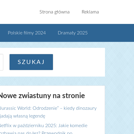
Strona główna
Reklama
Polskie filmy 2024
Dramaty 2025
Nowe zwiastuny na stronie
Jurassic World: Odrodzenie” – kiedy dinozaury
jadają własną legendę
etflix w październiku 2025: Jakie komedie
ozbawią nas do łez? Przewodnik po