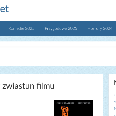
et
Komedie 2025
Przygodowe 2025
Horrory 2024
zwiastun filmu
„
z
N
r