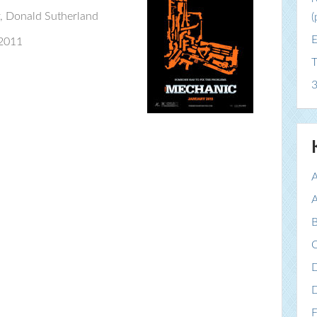
, Donald Sutherland
(
E
 2011
T
3
A
A
B
C
F