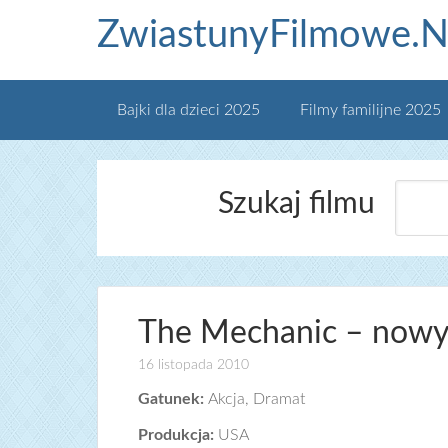
ZwiastunyFilmowe.N
Bajki dla dzieci 2025
Filmy familijne 2025
Szukaj filmu
The Mechanic – nowy 
16 listopada 2010
Gatunek:
Akcja, Dramat
Produkcja:
USA