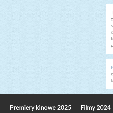
T
z
s
c
K
p
P
k
k
Premiery kinowe 2025
Filmy 2024