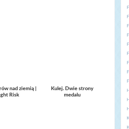
F
F
F
F
F
F
F
F
F
ów nad ziemią |
Kulej. Dwie strony
H
ight Risk
medalu
H
K