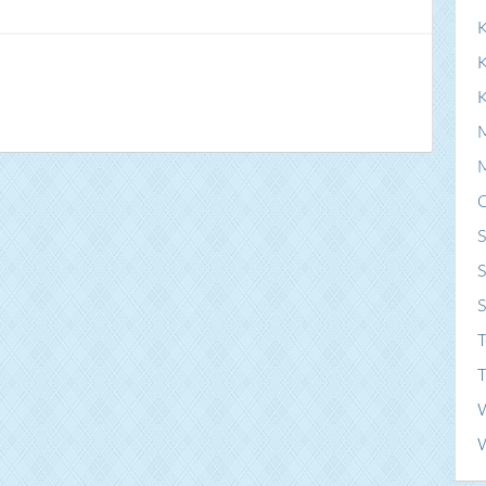
K
S
S
T
T