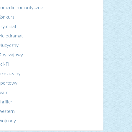
Komedie romantyczne
Konkurs
ryminał
Melodramat
Muzyczny
Obyczajowy
ci-Fi
ensacyjny
Sportowy
eatr
hriller
Western
Wojenny