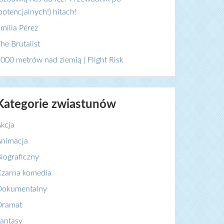
potencjalnych!) hitach!
milia Pérez
he Brutalist
000 metrów nad ziemią | Flight Risk
Kategorie zwiastunów
kcja
nimacja
iograficzny
zarna komedia
Dokumentalny
Dramat
antasy