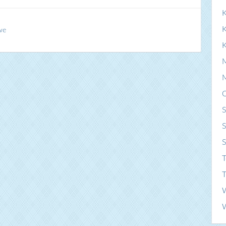
we
K
S
S
T
T