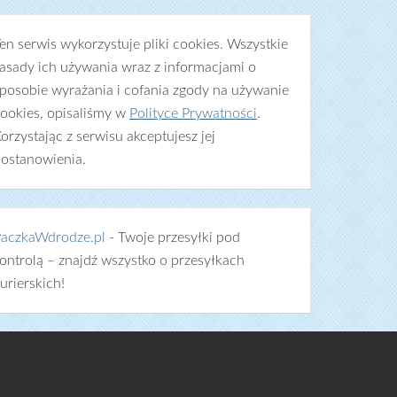
en serwis wykorzystuje pliki cookies. Wszystkie
asady ich używania wraz z informacjami o
posobie wyrażania i cofania zgody na używanie
ookies, opisaliśmy w
Polityce Prywatności
.
orzystając z serwisu akceptujesz jej
ostanowienia.
aczkaWdrodze.pl
- Twoje przesyłki pod
ontrolą – znajdź wszystko o przesyłkach
urierskich!