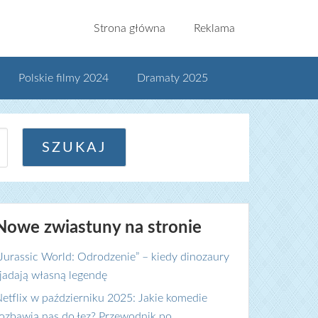
Strona główna
Reklama
Polskie filmy 2024
Dramaty 2025
Nowe zwiastuny na stronie
Jurassic World: Odrodzenie” – kiedy dinozaury
jadają własną legendę
etflix w październiku 2025: Jakie komedie
ozbawią nas do łez? Przewodnik po