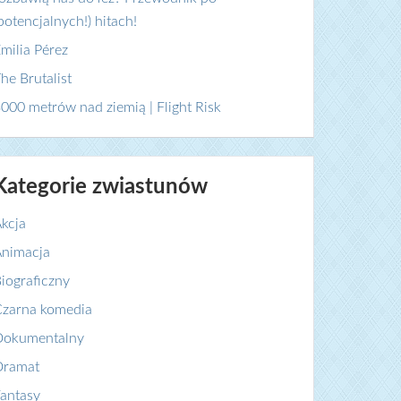
potencjalnych!) hitach!
milia Pérez
he Brutalist
000 metrów nad ziemią | Flight Risk
Kategorie zwiastunów
kcja
nimacja
iograficzny
zarna komedia
Dokumentalny
Dramat
antasy