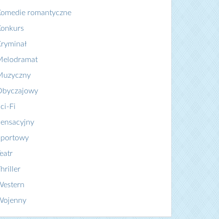
Komedie romantyczne
Konkurs
ryminał
Melodramat
Muzyczny
Obyczajowy
ci-Fi
ensacyjny
Sportowy
eatr
hriller
Western
Wojenny