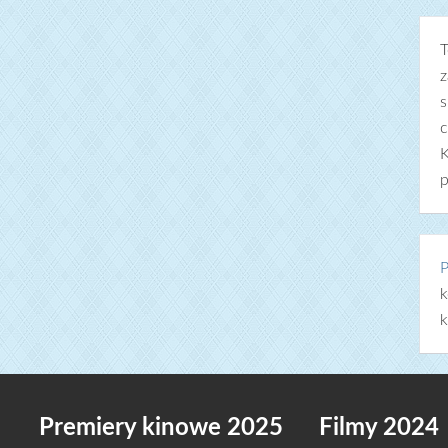
T
z
s
c
K
p
P
k
k
Premiery kinowe 2025
Filmy 2024