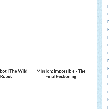
F
F
F
F
F
F
F
F
F
obot | The Wild
Mission: Impossible - The
Robot
Final Reckoning
H
H
K