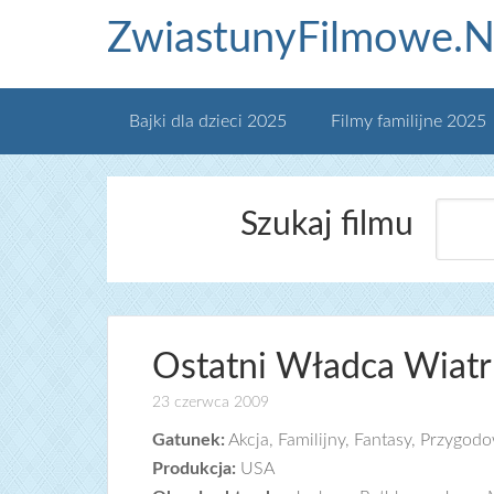
ZwiastunyFilmowe.N
Bajki dla dzieci 2025
Filmy familijne 2025
Szukaj filmu
Ostatni Władca Wiatr
23 czerwca 2009
Gatunek:
Akcja, Familijny, Fantasy, Przygod
Produkcja:
USA