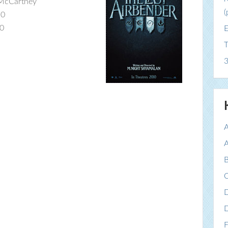
 McCartney
(
10
10
E
T
3
A
A
B
C
F