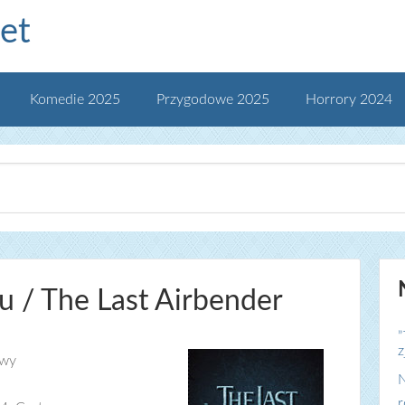
et
Komedie 2025
Przygodowe 2025
Horrory 2024
u / The Last Airbender
„
z
owy
N
r