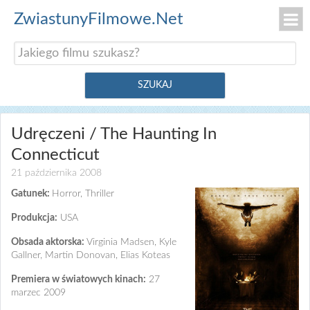
ZwiastunyFilmowe.Net
Udręczeni / The Haunting In
Connecticut
21 października 2008
Gatunek:
Horror, Thriller
Produkcja:
USA
Obsada aktorska:
Virginia Madsen, Kyle
Gallner, Martin Donovan, Elias Koteas
Premiera w światowych kinach:
27
marzec 2009