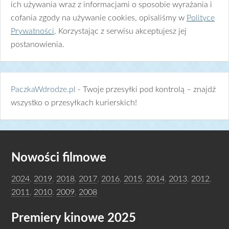
ich używania wraz z informacjami o sposobie wyrażania i
cofania zgody na używanie cookies, opisaliśmy w
Polityce
Prywatności
. Korzystając z serwisu akceptujesz jej
postanowienia.
PaczkaWdrodze.pl
- Twoje przesyłki pod kontrolą – znajdź
wszystko o przesyłkach kurierskich!
Nowości filmowe
2024
,
2019
,
2018
,
2017
,
2016
,
2015
,
2014
,
2013
,
2012
,
2011
,
2010
,
2009
,
2008
Premiery kinowe 2025