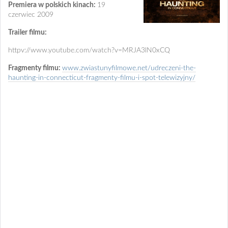
Premiera w polskich kinach:
19
czerwiec 2009
Trailer filmu:
httpv://www.youtube.com/watch?v=MRJA3lN0xCQ
Fragmenty filmu:
www.zwiastunyfilmowe.net/udreczeni-the-
haunting-in-connecticut-fragmenty-filmu-i-spot-telewizyjny/