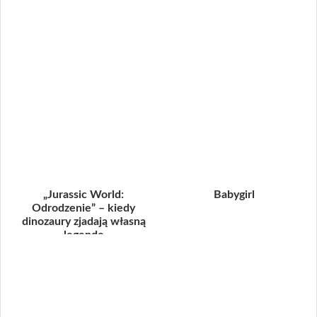
„Jurassic World:
Babygirl
Odrodzenie” – kiedy
dinozaury zjadają własną
legendę