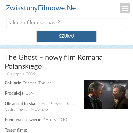
ZwiastunyFilmowe.Net
The Ghost – nowy film Romana
Polańskiego
18 sierpnia 2009
Gatunek:
Dramat, Thriller
Produkcja:
USA
Obsada aktorska:
Pierce Brosnan, Kim
Cattrall, Ewan McGregor
Premiera na świecie:
18 luty 2010
Teaser filmu: