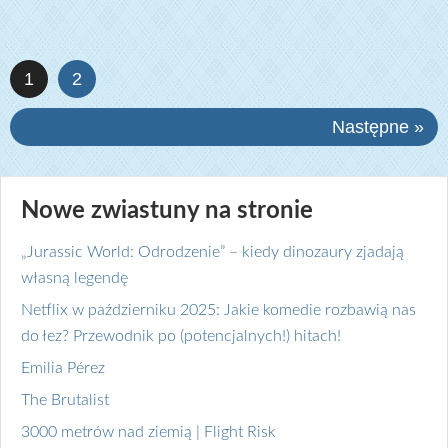
1
2
Następne »
Nowe zwiastuny na stronie
„Jurassic World: Odrodzenie” – kiedy dinozaury zjadają
własną legendę
Netflix w październiku 2025: Jakie komedie rozbawią nas
do łez? Przewodnik po (potencjalnych!) hitach!
Emilia Pérez
The Brutalist
3000 metrów nad ziemią | Flight Risk