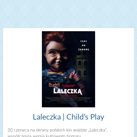
Laleczka | Child’s Play
20 czerwca na ekrany polskich kin wejdzie „Laleczka”,
współczesna wersja kultowego horroru.