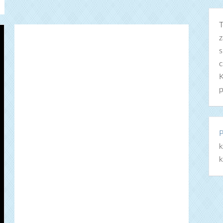
T
z
s
c
K
p
P
k
k