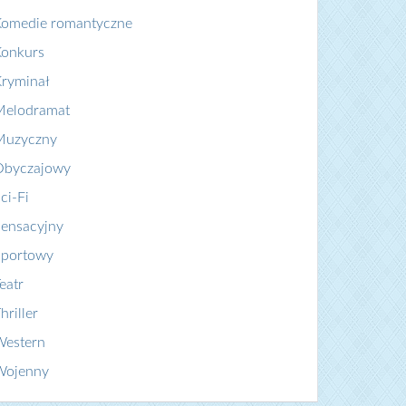
Komedie romantyczne
Konkurs
ryminał
Melodramat
Muzyczny
Obyczajowy
ci-Fi
ensacyjny
Sportowy
eatr
hriller
Western
Wojenny