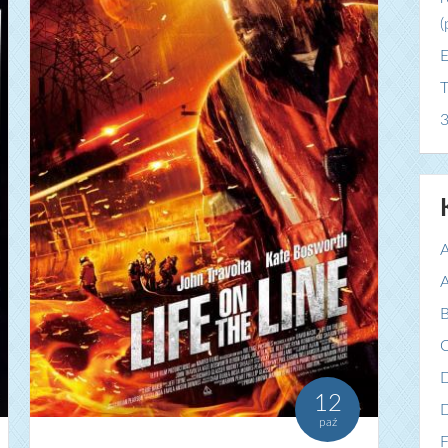
(
E
T
3
A
A
B
C
12
paź
F