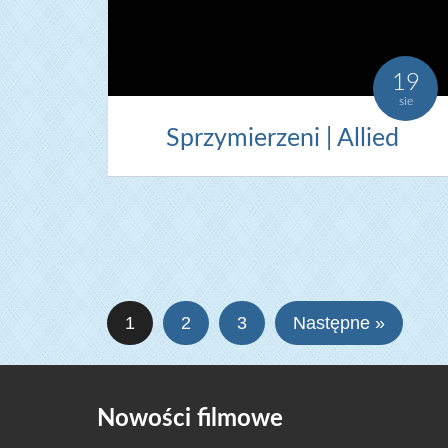
19
sie
Sprzymierzeni | Allied
1
2
3
Następne »
Nowości filmowe