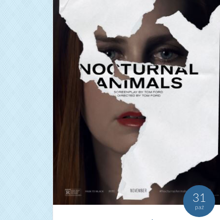
31
paź