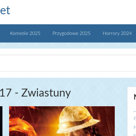
et
Komedie 2025
Przygodowe 2025
Horrory 2024
17 - Zwiastuny
„
z
N
r