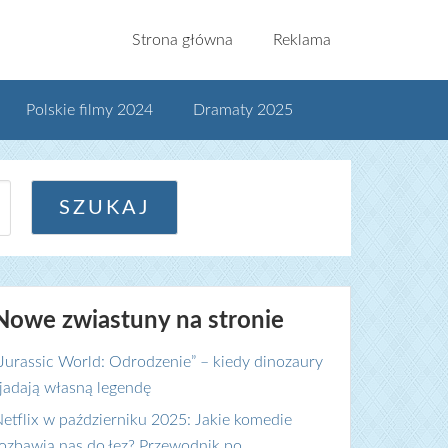
Strona główna
Reklama
Polskie filmy 2024
Dramaty 2025
Nowe zwiastuny na stronie
Jurassic World: Odrodzenie” – kiedy dinozaury
jadają własną legendę
etflix w październiku 2025: Jakie komedie
ozbawią nas do łez? Przewodnik po