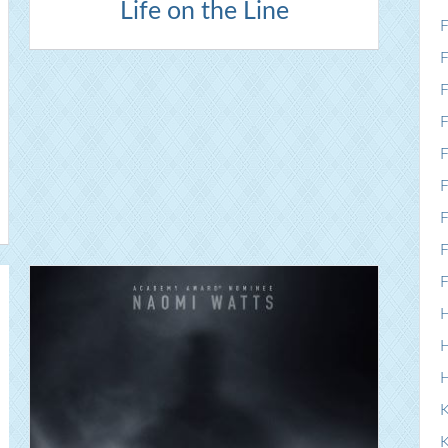
Life on the Line
F
F
F
F
F
F
F
F
F
H
H
K