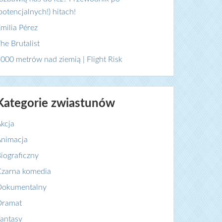
potencjalnych!) hitach!
milia Pérez
he Brutalist
000 metrów nad ziemią | Flight Risk
Kategorie zwiastunów
kcja
nimacja
iograficzny
zarna komedia
Dokumentalny
Dramat
antasy