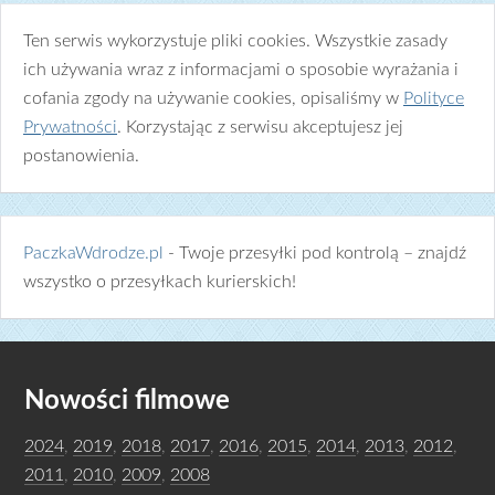
Ten serwis wykorzystuje pliki cookies. Wszystkie zasady
ich używania wraz z informacjami o sposobie wyrażania i
cofania zgody na używanie cookies, opisaliśmy w
Polityce
Prywatności
. Korzystając z serwisu akceptujesz jej
postanowienia.
PaczkaWdrodze.pl
- Twoje przesyłki pod kontrolą – znajdź
wszystko o przesyłkach kurierskich!
Nowości filmowe
2024
,
2019
,
2018
,
2017
,
2016
,
2015
,
2014
,
2013
,
2012
,
2011
,
2010
,
2009
,
2008