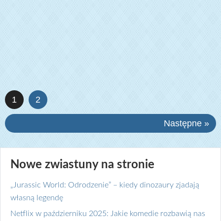
1
2
Następne »
Nowe zwiastuny na stronie
„Jurassic World: Odrodzenie” – kiedy dinozaury zjadają
własną legendę
Netflix w październiku 2025: Jakie komedie rozbawią nas