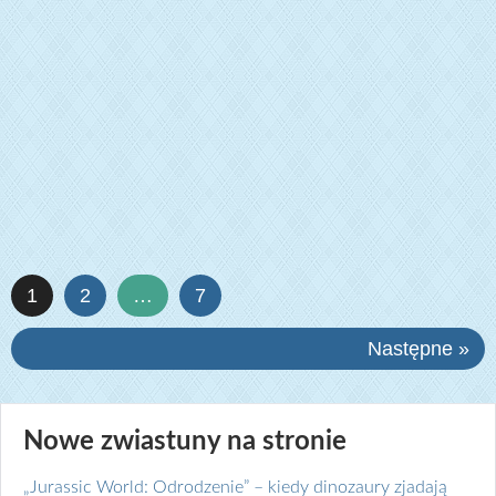
1
2
…
7
Następne »
Nowe zwiastuny na stronie
„Jurassic World: Odrodzenie” – kiedy dinozaury zjadają