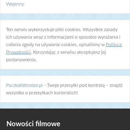
Wojenny
Ten serwis wykorzystuje pliki cookies. Wszystkie zasady
ich używania wraz z informacjami o sposobie wyrażania i
cofania zgody na używanie cookies, opisaliśmy w
Polityce
Prywatności
. Korzystając z serwisu akceptujesz jej
postanowienia.
PaczkaWdrodze.pl
- Twoje przesyłki pod kontrolą – znajdź
wszystko o przesyłkach kurierskich!
Nowości filmowe