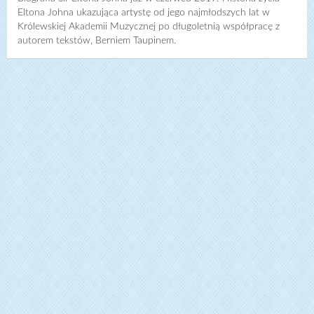
Eltona Johna ukazująca artystę od jego najmłodszych lat w
Królewskiej Akademii Muzycznej po długoletnią współpracę z
autorem tekstów, Berniem Taupinem.