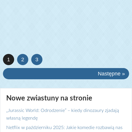
1
2
3
Następne »
Nowe zwiastuny na stronie
„Jurassic World: Odrodzenie” – kiedy dinozaury zjadają
własną legendę
Netflix w październiku 2025: Jakie komedie rozbawią nas