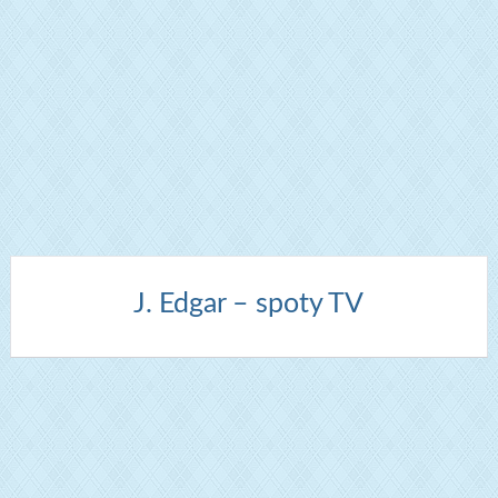
J. Edgar – spoty TV