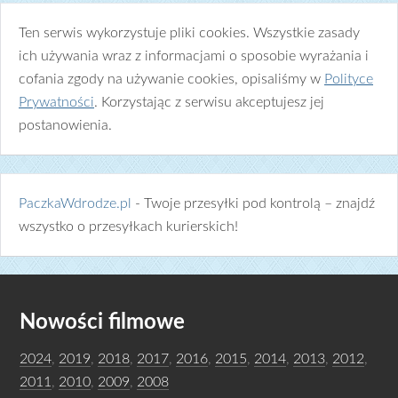
Ten serwis wykorzystuje pliki cookies. Wszystkie zasady
ich używania wraz z informacjami o sposobie wyrażania i
cofania zgody na używanie cookies, opisaliśmy w
Polityce
Prywatności
. Korzystając z serwisu akceptujesz jej
postanowienia.
PaczkaWdrodze.pl
- Twoje przesyłki pod kontrolą – znajdź
wszystko o przesyłkach kurierskich!
Nowości filmowe
2024
,
2019
,
2018
,
2017
,
2016
,
2015
,
2014
,
2013
,
2012
,
2011
,
2010
,
2009
,
2008