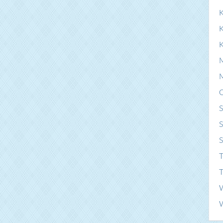
K
S
S
T
T