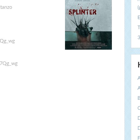
tanzo
(
E
T
3
7Qg_wg
07Qg_wg
A
A
B
C
F