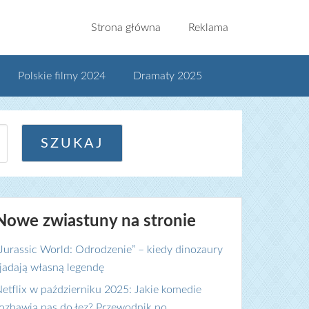
Strona główna
Reklama
Polskie filmy 2024
Dramaty 2025
Nowe zwiastuny na stronie
Jurassic World: Odrodzenie” – kiedy dinozaury
jadają własną legendę
etflix w październiku 2025: Jakie komedie
ozbawią nas do łez? Przewodnik po