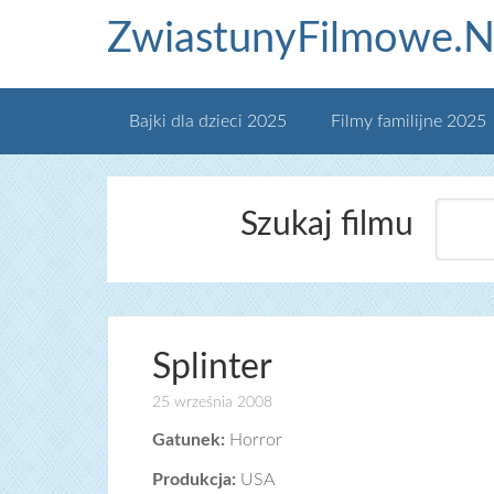
ZwiastunyFilmowe.N
Bajki dla dzieci 2025
Filmy familijne 2025
Szukaj filmu
Splinter
25 września 2008
Gatunek:
Horror
Produkcja:
USA