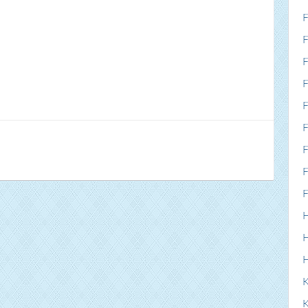
F
F
F
F
F
F
F
F
F
H
H
K