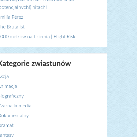
potencjalnych!) hitach!
milia Pérez
he Brutalist
000 metrów nad ziemią | Flight Risk
Kategorie zwiastunów
kcja
nimacja
iograficzny
zarna komedia
Dokumentalny
Dramat
antasy