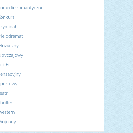
Komedie romantyczne
Konkurs
ryminał
Melodramat
Muzyczny
Obyczajowy
ci-Fi
ensacyjny
Sportowy
eatr
hriller
Western
Wojenny