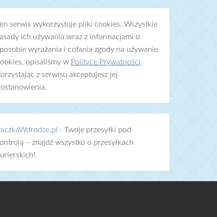
en serwis wykorzystuje pliki cookies. Wszystkie
asady ich używania wraz z informacjami o
posobie wyrażania i cofania zgody na używanie
ookies, opisaliśmy w
Polityce Prywatności
.
orzystając z serwisu akceptujesz jej
ostanowienia.
aczkaWdrodze.pl
- Twoje przesyłki pod
ontrolą – znajdź wszystko o przesyłkach
urierskich!