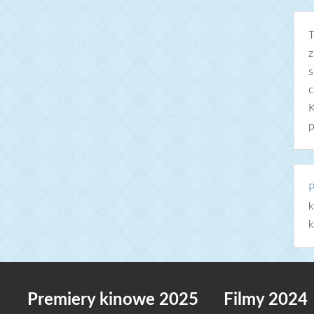
T
z
s
c
K
p
P
k
k
Premiery kinowe 2025
Filmy 2024