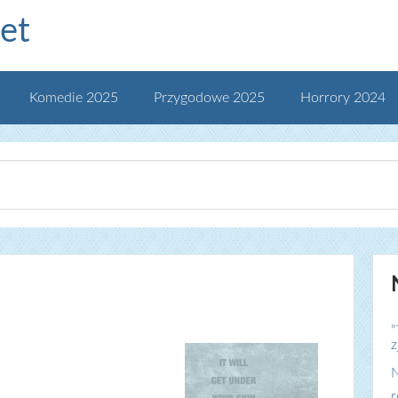
et
Komedie 2025
Przygodowe 2025
Horrory 2024
„
z
N
r