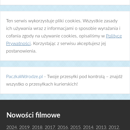
Ten serwis wykorzystuje pliki cookies. Wszystkie zasady
ich używania wraz z informacjami o sposobie wyrażania i
cofania zgody na używanie cookies, opisaliśmy w
Polityce
Prywatności
. Korzystając z serwisu akceptujesz jej
postanowienia.
PaczkaWdrodze.pl
- Twoje przesyłki pod kontrolą – znajdź
wszystko o przesyłkach kurierskich!
Nowości filmowe
2024
,
2019
,
2018
,
2017
,
2016
,
2015
,
2014
,
2013
,
2012
,