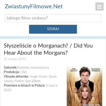
ZwiastunyFilmowe.Net
Słyszeliście o Morganach? / Did You
Hear About the Morgans?
21 lutego 2010
Gatunek:
Komedia romantyczna
Produkcja:
USA
Obsada aktorska:
Hugh Grant, Sarah
Jessica Parker, Sam Elliott
Premiera w kinach w Polsce:
5 marca
2010