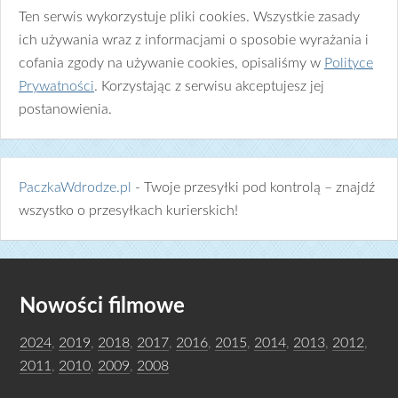
Ten serwis wykorzystuje pliki cookies. Wszystkie zasady
ich używania wraz z informacjami o sposobie wyrażania i
cofania zgody na używanie cookies, opisaliśmy w
Polityce
Prywatności
. Korzystając z serwisu akceptujesz jej
postanowienia.
PaczkaWdrodze.pl
- Twoje przesyłki pod kontrolą – znajdź
wszystko o przesyłkach kurierskich!
Nowości filmowe
2024
,
2019
,
2018
,
2017
,
2016
,
2015
,
2014
,
2013
,
2012
,
2011
,
2010
,
2009
,
2008