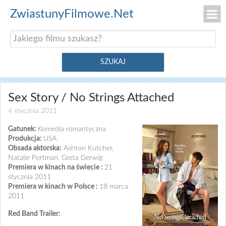
ZwiastunyFilmowe.Net
Sex Story / No Strings Attached
4 stycznia 2011
Gatunek:
Komedia romantyczna
Produkcja:
USA
Obsada aktorska:
Ashton Kutcher,
Natalie Portman, Greta Gerwig
Premiera w kinach na świecie :
21
stycznia 2011
Premiera w kinach w Polsce :
18 marca
2011
Red Band Trailer: