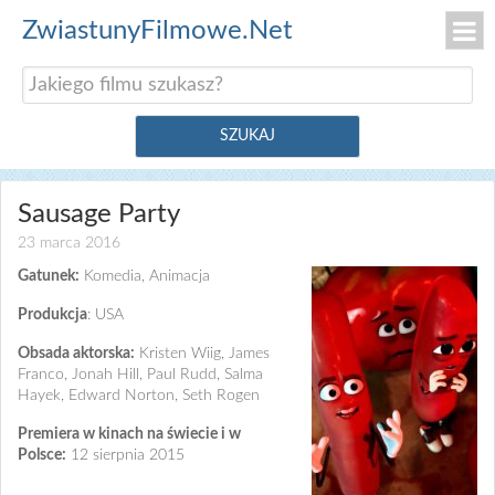
ZwiastunyFilmowe.Net
Sausage Party
23 marca 2016
Gatunek:
Komedia, Animacja
Produkcja
: USA
Obsada aktorska:
Kristen Wiig, James
Franco, Jonah Hill, Paul Rudd, Salma
Hayek, Edward Norton, Seth Rogen
Premiera w kinach na świecie i w
Polsce:
12 sierpnia 2015