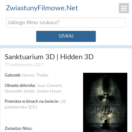
ZwiastunyFilmowe.Net
Sanktuarium 3D | Hidden 3D
27 października 2011
Gatunek:
Horror, Thriller
Obsada aktorska:
Sean Clement,
Simonetta Solder, Jordan Hayes
Premiera w kinach na świecie :
28
października 2011
Zwiastun filmu: