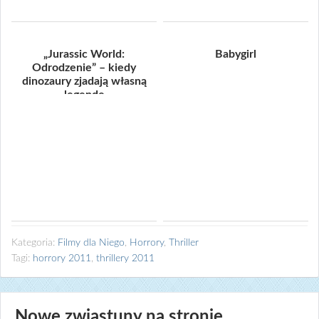
„Jurassic World:
Babygirl
Odrodzenie” – kiedy
dinozaury zjadają własną
legendę
Kategoria:
Filmy dla Niego
,
Horrory
,
Thriller
Tagi:
horrory 2011
,
thrillery 2011
Nowe zwiastuny na stronie