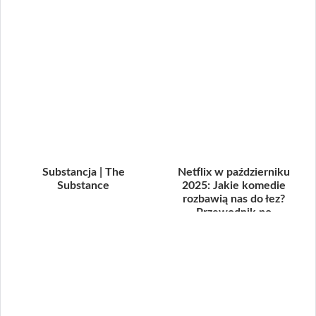
Substancja | The
Netflix w październiku
Substance
2025: Jakie komedie
rozbawią nas do łez?
Przewodnik po
(potencjalnych!) hitac...