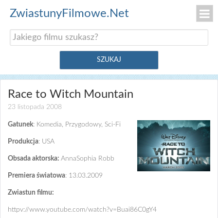
ZwiastunyFilmowe.Net
Race to Witch Mountain
23 listopada 2008
Gatunek
: Komedia, Przygodowy, Sci-Fi
Produkcja
: USA
Obsada aktorska:
AnnaSophia Robb
Premiera światowa
: 13.03.2009
Zwiastun filmu:
httpv://www.youtube.com/watch?v=Buai86C0gY4