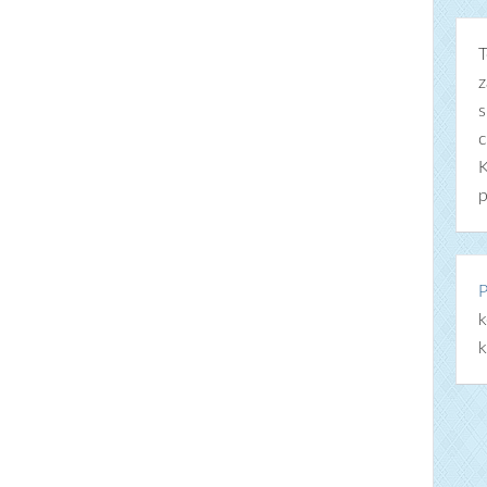
T
z
s
c
K
p
P
k
k