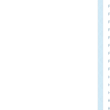
F
F
F
F
F
F
F
F
F
H
H
K