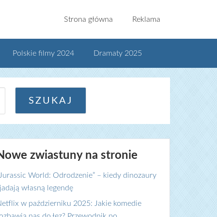
Strona główna
Reklama
Polskie filmy 2024
Dramaty 2025
Nowe zwiastuny na stronie
Jurassic World: Odrodzenie” – kiedy dinozaury
jadają własną legendę
etflix w październiku 2025: Jakie komedie
ozbawią nas do łez? Przewodnik po