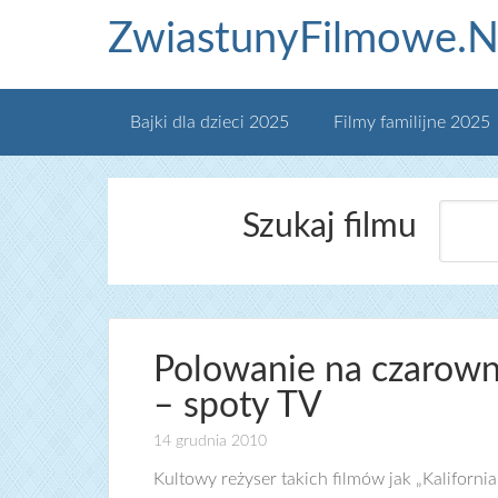
ZwiastunyFilmowe.N
Bajki dla dzieci 2025
Filmy familijne 2025
Szukaj filmu
Polowanie na czarown
– spoty TV
14 grudnia 2010
Kultowy reżyser takich filmów jak „Kalifornia