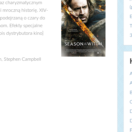
raz charyzmatycznym
(
 mroczną historię. XIV-
E
 podejrzaną o czary do
om. Efekty specjalne
T
is dystrybutora kino]
3
n, Stephen Campbell
A
A
B
C
F