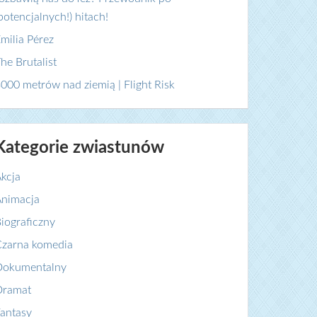
potencjalnych!) hitach!
milia Pérez
he Brutalist
000 metrów nad ziemią | Flight Risk
Kategorie zwiastunów
kcja
nimacja
iograficzny
zarna komedia
Dokumentalny
Dramat
antasy