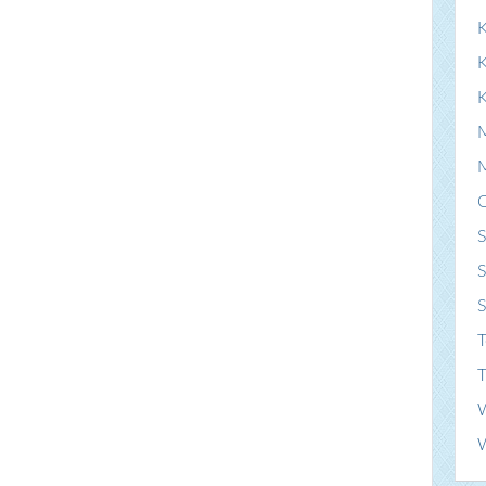
K
S
S
T
T