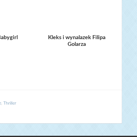
abygirl
Kleks i wynalazek Filipa
Golarza
e
,
Thriller