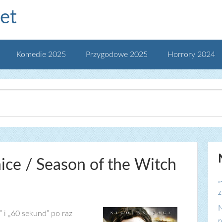
et
Komedie 2025
Przygodowe 2025
Horrory 2024
ice / Season of the Witch
„
z
N
” i „60 sekund” po raz
r