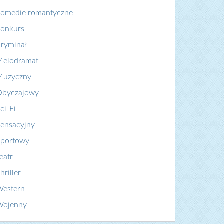
Komedie romantyczne
Konkurs
ryminał
Melodramat
Muzyczny
Obyczajowy
ci-Fi
ensacyjny
Sportowy
eatr
hriller
Western
Wojenny