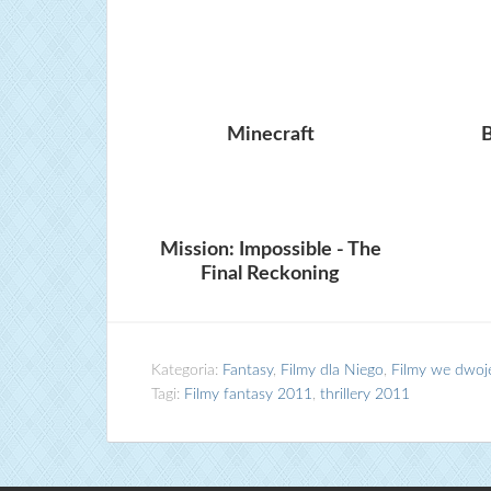
Minecraft
B
Mission: Impossible - The
Final Reckoning
Kategoria:
Fantasy
,
Filmy dla Niego
,
Filmy we dwoj
Tagi:
Filmy fantasy 2011
,
thrillery 2011