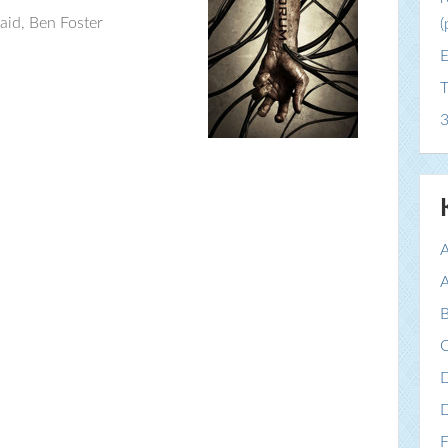
id, Ben Foster
(
E
T
3
A
A
B
C
F