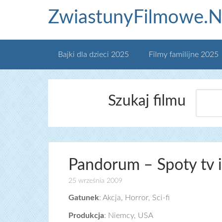
ZwiastunyFilmowe.N
Bajki dla dzieci 2025
Filmy familijne 2025
Szukaj filmu
Pandorum – Spoty tv i
25 września 2009
Gatunek
: Akcja, Horror, Sci-fi
Produkcja
: Niemcy, USA