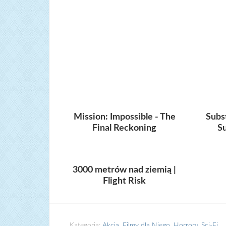
Mission: Impossible - The
Subs
Final Reckoning
S
3000 metrów nad ziemią |
Flight Risk
Kategoria:
Akcja
,
Filmy dla Niego
,
Horrory
,
Sci-Fi