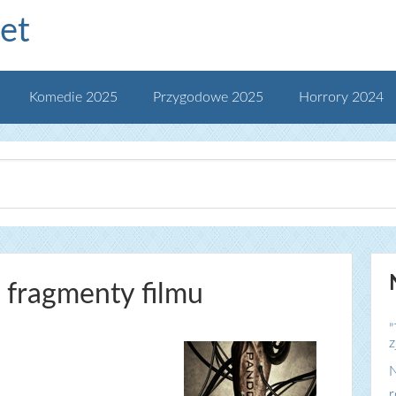
et
Komedie 2025
Przygodowe 2025
Horrory 2024
 fragmenty filmu
„
z
N
r