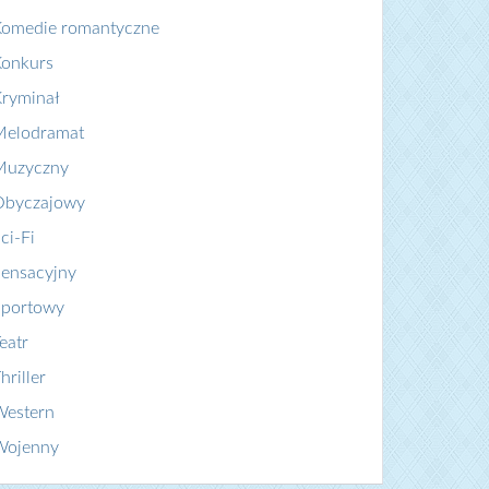
Komedie romantyczne
Konkurs
ryminał
Melodramat
Muzyczny
Obyczajowy
ci-Fi
ensacyjny
Sportowy
eatr
hriller
Western
Wojenny