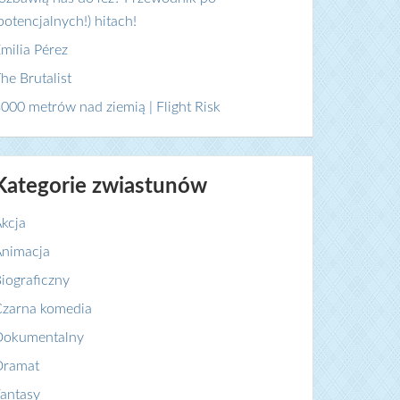
potencjalnych!) hitach!
milia Pérez
he Brutalist
000 metrów nad ziemią | Flight Risk
Kategorie zwiastunów
kcja
nimacja
iograficzny
zarna komedia
Dokumentalny
Dramat
antasy