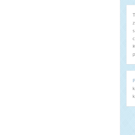
T
z
s
c
K
p
P
k
k