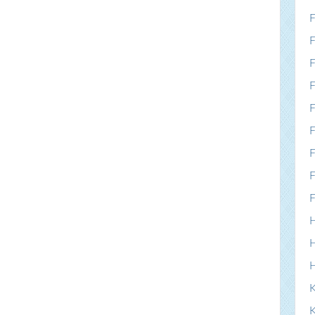
F
F
F
F
F
F
F
F
F
H
H
K