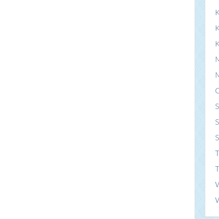
K
S
S
T
T