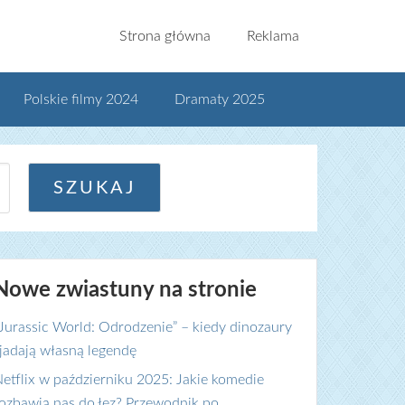
Strona główna
Reklama
Polskie filmy 2024
Dramaty 2025
Nowe zwiastuny na stronie
Jurassic World: Odrodzenie” – kiedy dinozaury
jadają własną legendę
etflix w październiku 2025: Jakie komedie
ozbawią nas do łez? Przewodnik po