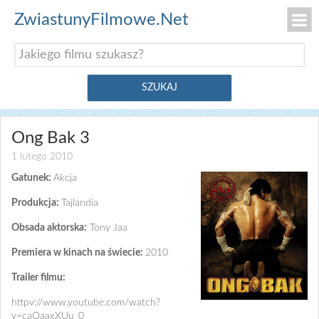
ZwiastunyFilmowe.Net
Ong Bak 3
1 lutego 2010
Gatunek:
Akcja
Produkcja:
Tajlandia
Obsada aktorska:
Tony Jaa
Premiera w kinach na świecie:
2010
Trailer filmu:
httpv://www.youtube.com/watch?
v=caQaaxXUu_0