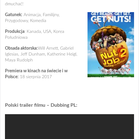
dmuchać!
Gatunek:
Animacja, Familijny,
Przygodowy, Komedia
Produkcja
: Kanada, USA, Korea
Południowa
Obsada aktorska:
Will Arnett, Gabriel
Iglesias, Jeff Dunham, Katherine Heigl,
Maya Rudolph
Premiera w kinach na świecie i w
Polsce:
18 sierpnia 2017
Polski trailer filmu – Dubbing PL: