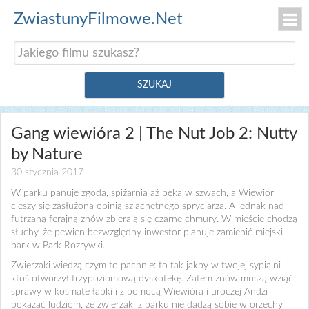
ZwiastunyFilmowe.Net
Gang wiewióra 2 | The Nut Job 2: Nutty
by Nature
30 stycznia 2017
W parku panuje zgoda, spiżarnia aż pęka w szwach, a Wiewiór
cieszy się zasłużoną opinią szlachetnego spryciarza. A jednak nad
futrzaną ferajną znów zbierają się czarne chmury. W mieście chodzą
słuchy, że pewien bezwzględny inwestor planuje zamienić miejski
park w Park Rozrywki.
Zwierzaki wiedzą czym to pachnie: to tak jakby w twojej sypialni
ktoś otworzył trzypoziomową dyskotekę. Zatem znów muszą wziąć
sprawy w kosmate łapki i z pomocą Wiewióra i uroczej Andzi
pokazać ludziom, że zwierzaki z parku nie dadzą sobie w orzechy