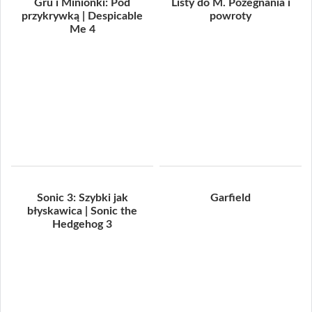
Gru i Minionki: Pod
Listy do M. Pożegnania i
przykrywką | Despicable
powroty
Me 4
Sonic 3: Szybki jak
Garfield
błyskawica | Sonic the
Hedgehog 3