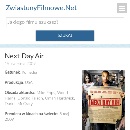
ZwiastunyFilmowe.Net
Next Day Air
15 kwietnia 2009
Gatunek
: Komedia
Produkcja
: USA
Obsada aktorska:
Mike Epps, Wood
Harris, Donald Faison, Omari Hardwick,
Darius McCrary
Premiera w kinach na świecie:
8 maj
2009