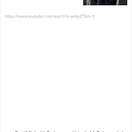
httpv://www.youtube.com/watch?v=aHtxZTXds-Y