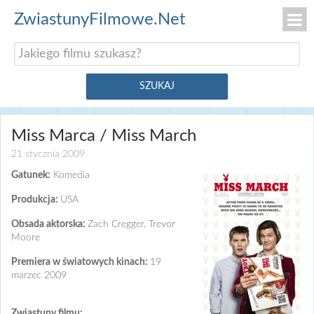
ZwiastunyFilmowe.Net
Miss Marca / Miss March
21 stycznia 2009
Gatunek:
Komedia
Produkcja:
USA
Obsada aktorska:
Zach Cregger, Trevor
Moore
Premiera w światowych kinach:
19
marzec 2009
Zwiastuny filmu: