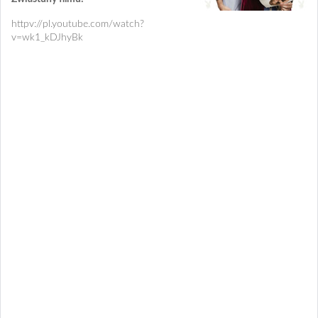
httpv://pl.youtube.com/watch?
v=wk1_kDJhyBk