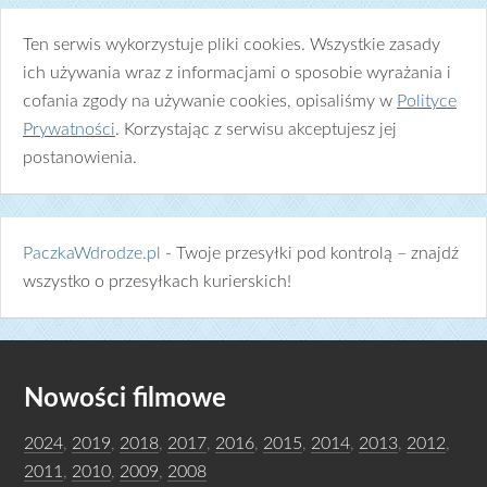
Ten serwis wykorzystuje pliki cookies. Wszystkie zasady
ich używania wraz z informacjami o sposobie wyrażania i
cofania zgody na używanie cookies, opisaliśmy w
Polityce
Prywatności
. Korzystając z serwisu akceptujesz jej
postanowienia.
PaczkaWdrodze.pl
- Twoje przesyłki pod kontrolą – znajdź
wszystko o przesyłkach kurierskich!
Nowości filmowe
2024
,
2019
,
2018
,
2017
,
2016
,
2015
,
2014
,
2013
,
2012
,
2011
,
2010
,
2009
,
2008