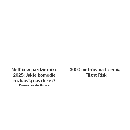
Netflix w październiku
3000 metrów nad ziemią |
2025: Jakie komedie
Flight Risk
rozbawią nas do łez?
Przewodnik po
(potencjalnych!) hitac...