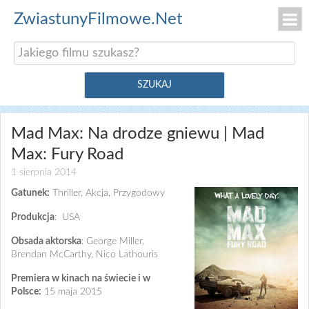
ZwiastunyFilmowe.Net
Mad Max: Na drodze gniewu | Mad
Max: Fury Road
1 sierpnia 2014
Gatunek:
Thriller, Akcja, Przygodowy
Produkcja
: USA
Obsada aktorska
: George Miller,
Brendan McCarthy, Nico Lathouris
Premiera w kinach na świecie i w
Polsce:
15 maja 2015