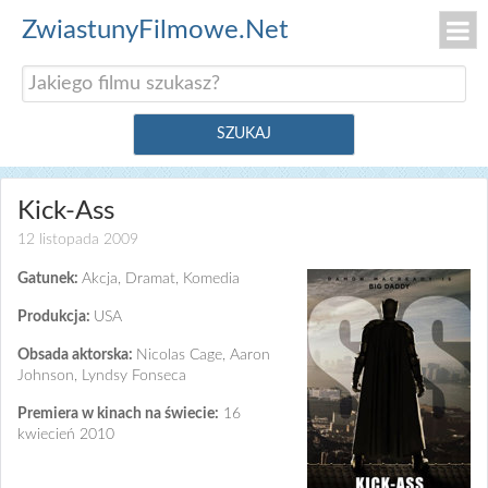
ZwiastunyFilmowe.Net
Kick-Ass
12 listopada 2009
Gatunek:
Akcja, Dramat, Komedia
Produkcja:
USA
Obsada aktorska:
Nicolas Cage, Aaron
Johnson, Lyndsy Fonseca
Premiera w kinach na świecie:
16
kwiecień 2010