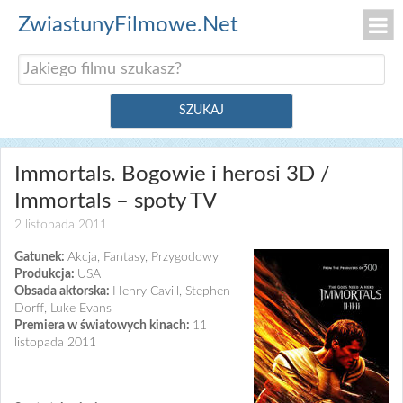
ZwiastunyFilmowe.Net
Immortals. Bogowie i herosi 3D /
Immortals – spoty TV
2 listopada 2011
Gatunek:
Akcja, Fantasy, Przygodowy
Produkcja:
USA
Obsada aktorska:
Henry Cavill, Stephen
Dorff, Luke Evans
Premiera w światowych kinach:
11
listopada 2011