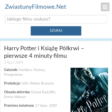
ZwiastunyFilmowe.Net
Harry Potter i Książę Półkrwi –
pierwsze 4 minuty filmu
2 lipca 2009
Gatunek:
Familijny, Fantasy,
Przygodowy
Produkcja:
USA, Wielka Brytania
Obsada aktorska:
Daniel Radcliffe,
Emma Watson
Premiera światowa:
17 lipiec 2009