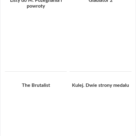
Listy do M. Pożegnania i
Gladiator 2
powroty
The Brutalist
Kulej. Dwie strony medalu