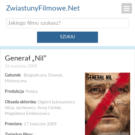
ZwiastunyFilmowe.Net
Generał „Nil”
16 kwietnia 2009
Gatunek
: Biograficzny, Dramat,
Historyczny
Produkcja
: Polska
Obsada aktorska:
Olgierd Łukaszewicz,
Alicja Jachiewicz, Anna Cieślak,
Magdalena Emilianowicz
Premiera
: 17 kwiecień 2009
Zwiastun filmu: