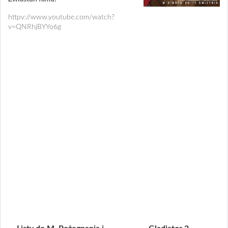
httpv://www.youtube.com/watch?
v=QNRhjBYYo6g