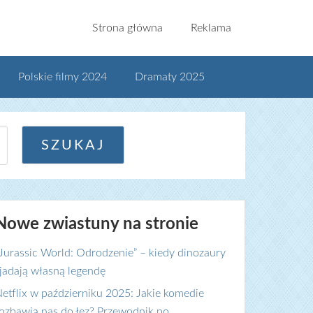
Strona główna
Reklama
Polskie filmy 2024
Dramaty 2025
Nowe zwiastuny na stronie
Jurassic World: Odrodzenie” – kiedy dinozaury
jadają własną legendę
etflix w październiku 2025: Jakie komedie
ozbawią nas do łez? Przewodnik po