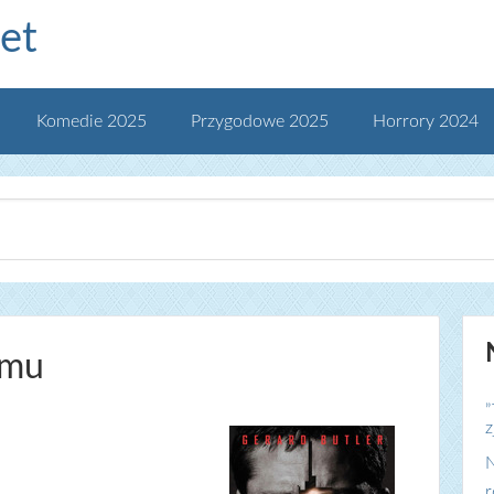
et
Komedie 2025
Przygodowe 2025
Horrory 2024
lmu
„
z
N
r