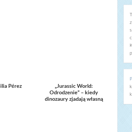
T
z
s
c
K
p
P
lia Pérez
„Jurassic World:
k
Odrodzenie” – kiedy
k
dinozaury zjadają własną
legendę