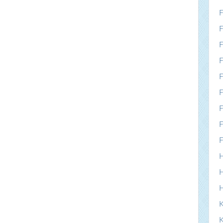
F
F
F
F
F
F
F
F
F
H
H
K