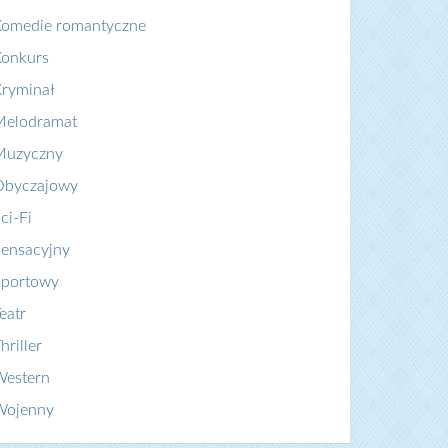
Komedie romantyczne
Konkurs
ryminał
Melodramat
Muzyczny
Obyczajowy
ci-Fi
ensacyjny
Sportowy
eatr
hriller
Western
Wojenny