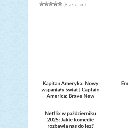
(Brak ocen)
Kapitan Ameryka: Nowy
Emi
wspaniały świat | Captain
America: Brave New
World
Netflix w październiku
2025: Jakie komedie
rozbawią nas do łez?