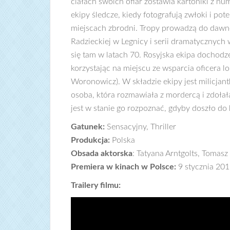
ciałach swoich ofiar zostawia kartoniki z n
ekipy śledcze, kiedy fotografują zwłoki i po
miejscach zbrodni. Tropy prowadzą do dawn
Radzieckiej w Legnicy i serii dramatycznych 
się tam w latach 70. Rosyjska ekipa dochodz
korzystając na miejscu ze wsparcia oficera lo
Woronowicz). W składzie ekipy jest milicjan
osoba, która rozmawiała z mordercą i zdołał
jest w stanie go rozpoznać, gdyby doszło do k
Gatunek:
Sensacyjny, Thriller
Produkcja:
Polska
Obsada aktorska
: Tatyana Arntgolts, Tomasz
Premiera w kinach w Polsce:
9 stycznia 20
Trailery filmu: