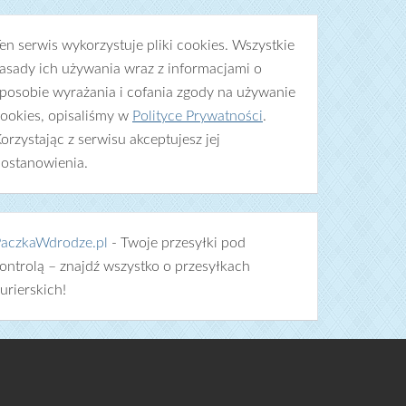
en serwis wykorzystuje pliki cookies. Wszystkie
asady ich używania wraz z informacjami o
posobie wyrażania i cofania zgody na używanie
ookies, opisaliśmy w
Polityce Prywatności
.
orzystając z serwisu akceptujesz jej
ostanowienia.
aczkaWdrodze.pl
- Twoje przesyłki pod
ontrolą – znajdź wszystko o przesyłkach
urierskich!