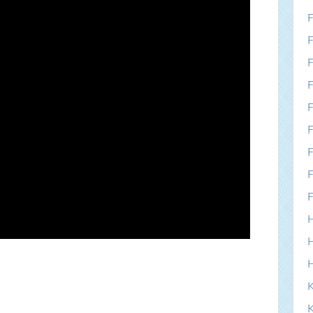
F
F
F
F
F
F
F
F
F
H
H
K