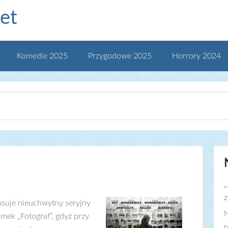
et
Komedie 2025
Przygodowe 2025
Horrory 2024
„
z
suje nieuchwytny seryjny
N
mek „Fotograf”, gdyż przy
r