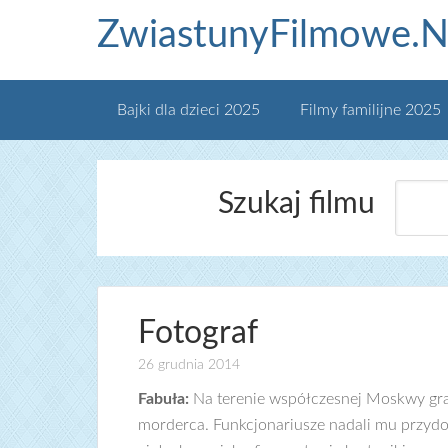
ZwiastunyFilmowe.N
Bajki dla dzieci 2025
Filmy familijne 2025
Szukaj filmu
Fotograf
26 grudnia 2014
Fabuła:
Na terenie współczesnej Moskwy gra
morderca. Funkcjonariusze nadali mu przydo