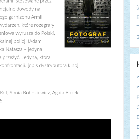
umerami, stosowane przez
(
tencjalne dowody na
ego garnizonu Armii
E
wydarzeń, które rozegrały
T
eniowa wyrusza do Polski,
3
kalnej policji (Adam
tka Natasza – jedyna
a przeżyć. Jedyna, która
onfrontacji. [opis dystrybutora kino]
A
A
 Kot, Sonia Bohosiewicz, Agata Buzek
B
15
C
F