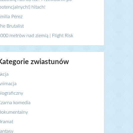
potencjalnych!) hitach!
milia Pérez
he Brutalist
000 metrów nad ziemią | Flight Risk
Kategorie zwiastunów
kcja
nimacja
iograficzny
zarna komedia
Dokumentalny
Dramat
antasy