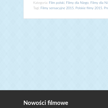
Kategoria:
Film polski
,
Filmy dla Niego
,
Filmy dla Ni
Tagi:
Filmy sensacyjne 2015
,
Polskie filmy 2015
,
Pr
Nowości filmowe