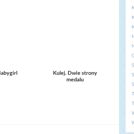
K
S
abygirl
Kulej. Dwie strony
S
medalu
T
T