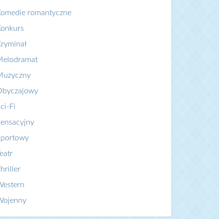
Komedie romantyczne
Konkurs
ryminał
Melodramat
Muzyczny
Obyczajowy
ci-Fi
ensacyjny
Sportowy
eatr
hriller
Western
Wojenny