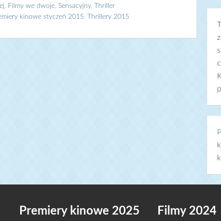
ej
,
Filmy we dwoje
,
Sensacyjny
,
Thriller
emiery kinowe styczeń 2015
,
Thrillery 2015
T
z
s
c
K
p
P
k
k
Premiery kinowe 2025
Filmy 2024