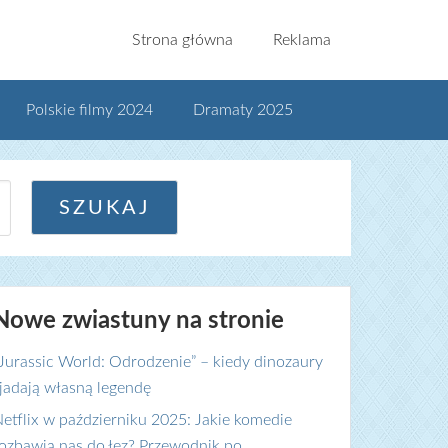
Strona główna
Reklama
Polskie filmy 2024
Dramaty 2025
Nowe zwiastuny na stronie
Jurassic World: Odrodzenie” – kiedy dinozaury
jadają własną legendę
etflix w październiku 2025: Jakie komedie
ozbawią nas do łez? Przewodnik po