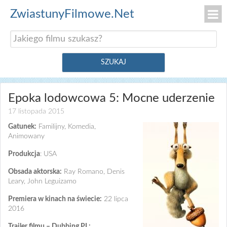
ZwiastunyFilmowe.Net
Epoka lodowcowa 5: Mocne uderzenie
17 listopada 2015
Gatunek:
Familijny, Komedia,
Animowany
Produkcja
: USA
Obsada aktorska:
Ray Romano, Denis
Leary, John Leguizamo
Premiera w kinach na świecie:
22 lipca
2016
Trailer filmu – Dubbing PL: