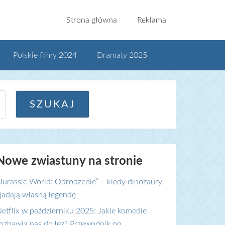
Strona główna
Reklama
Polskie filmy 2024
Dramaty 2025
Nowe zwiastuny na stronie
Jurassic World: Odrodzenie” – kiedy dinozaury
jadają własną legendę
etflix w październiku 2025: Jakie komedie
ozbawią nas do łez? Przewodnik po