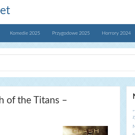
et
Komedie 2025
Przygodowe 2025
Horrory 2024
h of the Titans –
„
z
N
r