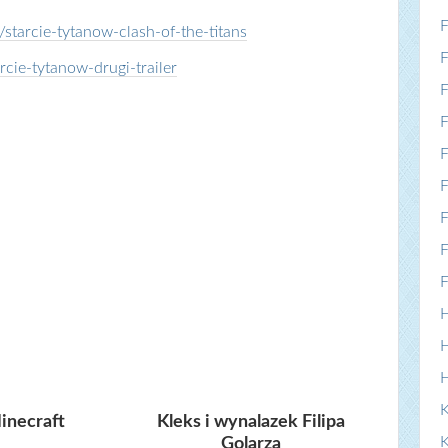
F
tarcie-tytanow-clash-of-the-titans
F
cie-tytanow-drugi-trailer
F
F
F
F
F
F
F
H
H
K
inecraft
Kleks i wynalazek Filipa
Golarza