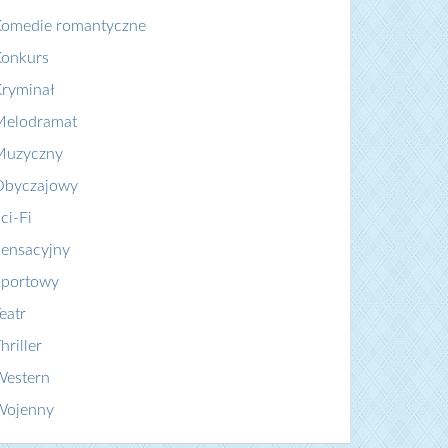
Komedie romantyczne
Konkurs
ryminał
Melodramat
Muzyczny
Obyczajowy
ci-Fi
ensacyjny
Sportowy
eatr
hriller
Western
Wojenny