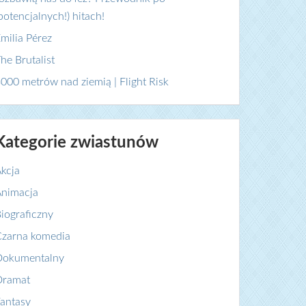
potencjalnych!) hitach!
milia Pérez
he Brutalist
000 metrów nad ziemią | Flight Risk
Kategorie zwiastunów
kcja
nimacja
iograficzny
zarna komedia
Dokumentalny
Dramat
antasy