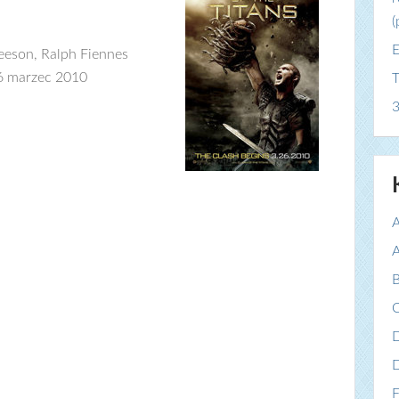
(
E
eson, Ralph Fiennes
6 marzec 2010
T
3
A
A
B
C
F