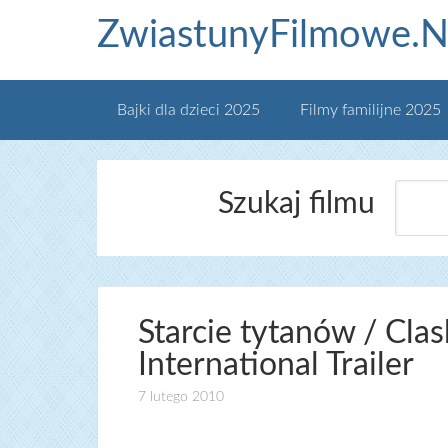
ZwiastunyFilmowe.N
Bajki dla dzieci 2025
Filmy familijne 2025
Szukaj filmu
Starcie tytanów / Clas
International Trailer
7 lutego 2010