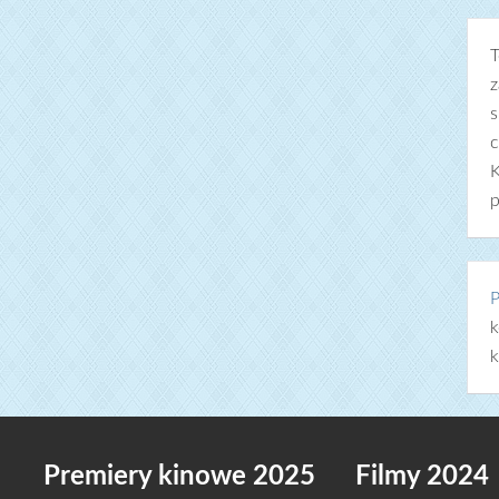
T
z
s
c
K
p
P
k
k
Premiery kinowe 2025
Filmy 2024