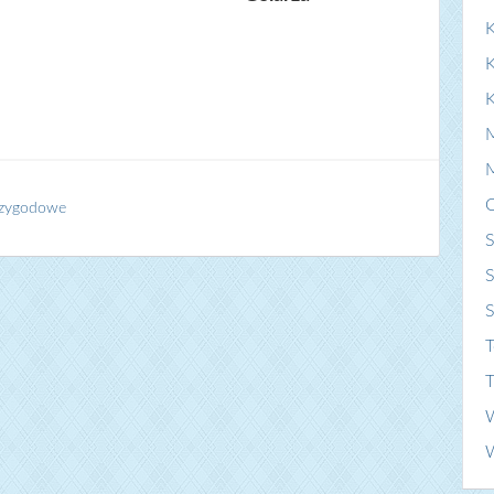
K
rzygodowe
S
S
T
T