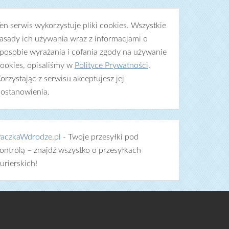
en serwis wykorzystuje pliki cookies. Wszystkie
asady ich używania wraz z informacjami o
posobie wyrażania i cofania zgody na używanie
ookies, opisaliśmy w
Polityce Prywatności
.
orzystając z serwisu akceptujesz jej
ostanowienia.
aczkaWdrodze.pl
- Twoje przesyłki pod
ontrolą – znajdź wszystko o przesyłkach
urierskich!