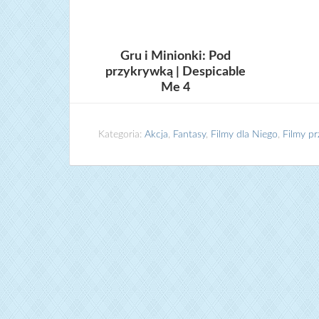
Gru i Minionki: Pod
przykrywką | Despicable
Me 4
Kategoria:
Akcja
,
Fantasy
,
Filmy dla Niego
,
Filmy p