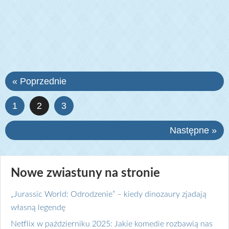
« Poprzednie
1
2
3
Następne »
Nowe zwiastuny na stronie
„Jurassic World: Odrodzenie” – kiedy dinozaury zjadają
własną legendę
Netflix w październiku 2025: Jakie komedie rozbawią nas