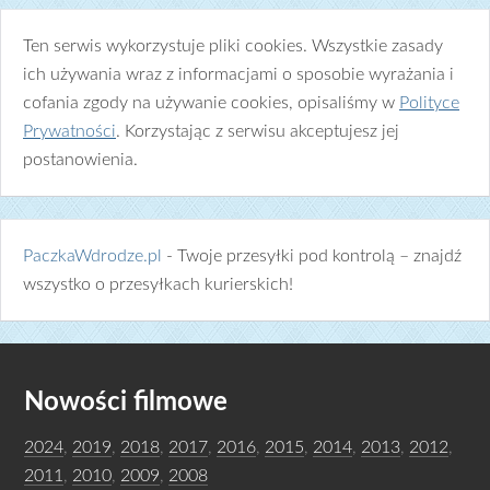
Ten serwis wykorzystuje pliki cookies. Wszystkie zasady
ich używania wraz z informacjami o sposobie wyrażania i
cofania zgody na używanie cookies, opisaliśmy w
Polityce
Prywatności
. Korzystając z serwisu akceptujesz jej
postanowienia.
PaczkaWdrodze.pl
- Twoje przesyłki pod kontrolą – znajdź
wszystko o przesyłkach kurierskich!
Nowości filmowe
2024
,
2019
,
2018
,
2017
,
2016
,
2015
,
2014
,
2013
,
2012
,
2011
,
2010
,
2009
,
2008