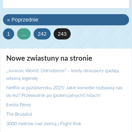
« Poprzednie
1
…
242
243
Nowe zwiastuny na stronie
„Jurassic World: Odrodzenie” – kiedy dinozaury zjadają
własną legendę
Netflix w październiku 2025: Jakie komedie rozbawią nas
do łez? Przewodnik po (potencjalnych!) hitach!
Emilia Pérez
The Brutalist
3000 metrów nad ziemią | Flight Risk