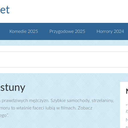
et
Komedie 2025
Przygodowe 2025
Horrory 2024
astuny
dla prawdziwych mężczyzn. Szybkie samochody, strzelaniny,
„
umoru to właśnie faceci lubią w filmach. Zobacz
z
ego”.
N
r