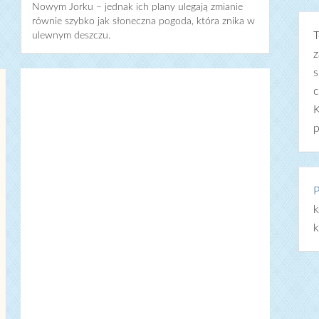
Nowym Jorku – jednak ich plany ulegają zmianie
równie szybko jak słoneczna pogoda, która znika w
T
ulewnym deszczu.
z
s
c
K
p
P
k
k