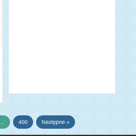
…
400
Następne »