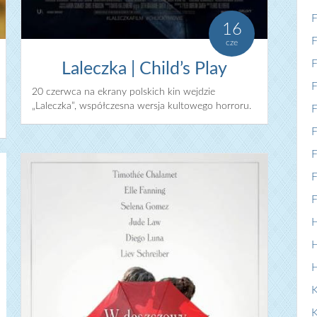
F
16
F
cze
F
Laleczka | Child’s Play
F
20 czerwca na ekrany polskich kin wejdzie
„Laleczka”, współczesna wersja kultowego horroru.
F
F
F
F
F
H
H
K