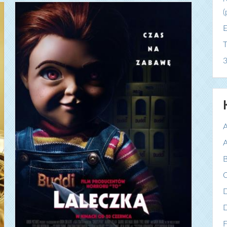
(
E
T
3
A
A
B
C
F