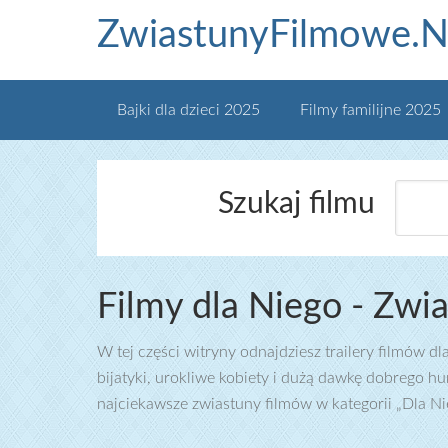
ZwiastunyFilmowe.N
Bajki dla dzieci 2025
Filmy familijne 2025
Szukaj filmu
Filmy dla Niego - Zwi
W tej części witryny odnajdziesz trailery filmów 
bijatyki, urokliwe kobiety i dużą dawkę dobrego h
najciekawsze zwiastuny filmów w kategorii „Dla Ni