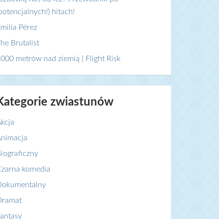
potencjalnych!) hitach!
milia Pérez
he Brutalist
000 metrów nad ziemią | Flight Risk
Kategorie zwiastunów
kcja
nimacja
iograficzny
zarna komedia
Dokumentalny
Dramat
antasy