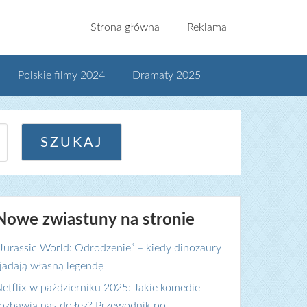
Strona główna
Reklama
Polskie filmy 2024
Dramaty 2025
Nowe zwiastuny na stronie
Jurassic World: Odrodzenie” – kiedy dinozaury
jadają własną legendę
etflix w październiku 2025: Jakie komedie
ozbawią nas do łez? Przewodnik po