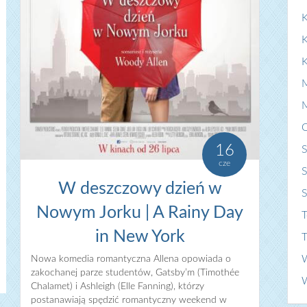
K
16
S
cze
S
W deszczowy dzień w
Nowym Jorku | A Rainy Day
T
in New York
T
Nowa komedia romantyczna Allena opowiada o
zakochanej parze studentów, Gatsby’m (Timothée
Chalamet) i Ashleigh (Elle Fanning), którzy
postanawiają spędzić romantyczny weekend w