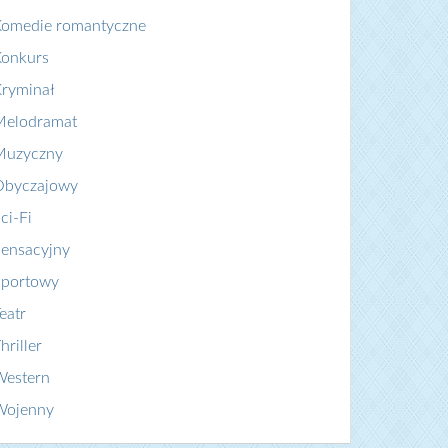
Komedie romantyczne
Konkurs
ryminał
Melodramat
Muzyczny
Obyczajowy
ci-Fi
ensacyjny
Sportowy
eatr
hriller
Western
Wojenny