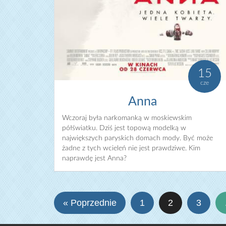
15
cze
Anna
Wczoraj była narkomanką w moskiewskim
półświatku. Dziś jest topową modelką w
największych paryskich domach mody. Być może
żadne z tych wcieleń nie jest prawdziwe. Kim
naprawdę jest Anna?
« Poprzednie
1
2
3