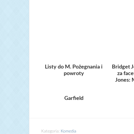
Listy do M. Pożegnania i
Bridget J
powroty
za fac
Jones: 
Garfield
Kategoria:
Komedia