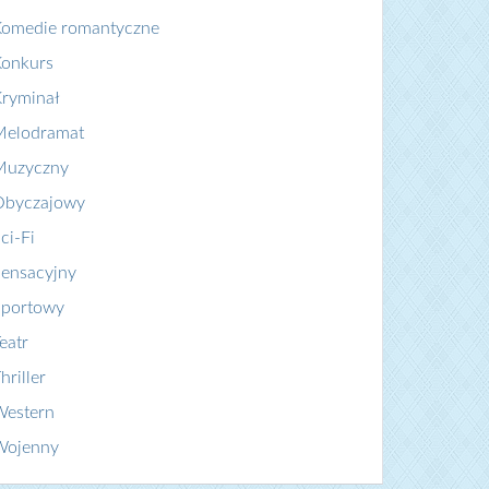
Komedie romantyczne
Konkurs
ryminał
Melodramat
Muzyczny
Obyczajowy
ci-Fi
ensacyjny
Sportowy
eatr
hriller
Western
Wojenny