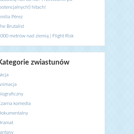
potencjalnych!) hitach!
milia Pérez
he Brutalist
000 metrów nad ziemią | Flight Risk
Kategorie zwiastunów
kcja
nimacja
iograficzny
zarna komedia
Dokumentalny
Dramat
antasy