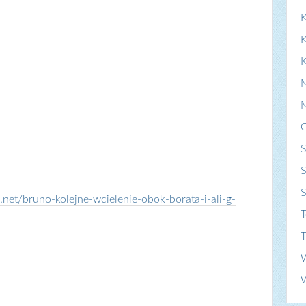
K
S
S
et/bruno-kolejne-wcielenie-obok-borata-i-ali-g-
T
T