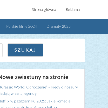
Strona główna
Reklama
Polskie filmy 2024
Dramaty 2025
Nowe zwiastuny na stronie
Jurassic World: Odrodzenie” – kiedy dinozaury
jadają własną legendę
etflix w październiku 2025: Jakie komedie
ozbawią nas do łez? Przewodnik po