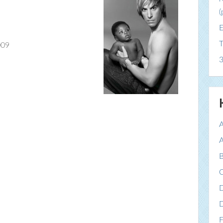
(
E
T
009
3
A
A
B
C
F