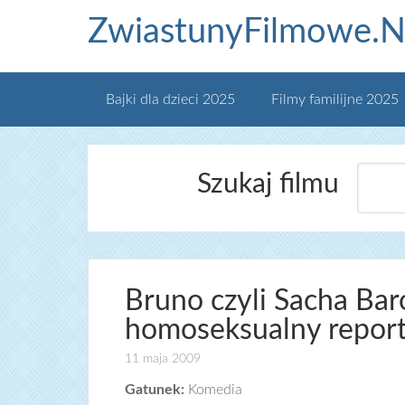
ZwiastunyFilmowe.N
Bajki dla dzieci 2025
Filmy familijne 2025
Szukaj filmu
Bruno czyli Sacha Ba
homoseksualny reporte
11 maja 2009
Gatunek:
Komedia