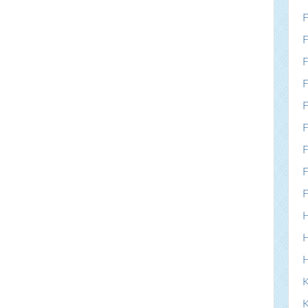
F
F
F
F
F
F
F
F
F
H
H
K