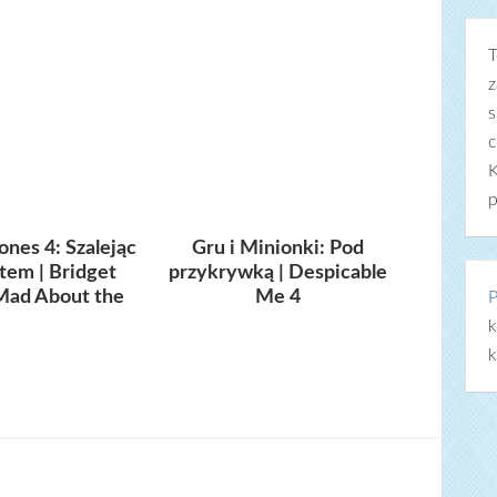
T
z
s
c
K
p
ones 4: Szalejąc
Gru i Minionki: Pod
etem | Bridget
przykrywką | Despicable
Mad About the
Me 4
P
Boy
k
k