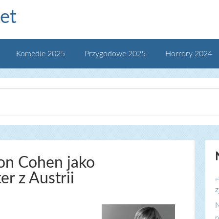
et
Komedie 2025
Przygodowe 2025
Horrory 2024
ron Cohen jako
r z Austrii
„
z
N
r