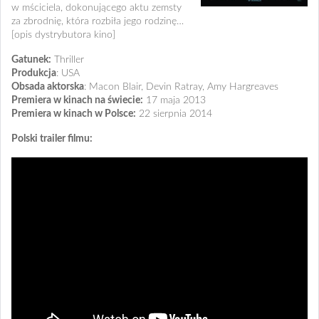
w mściciela, dokonującego aktu zemsty
za zbrodnię, która rozbiła jego rodzinę…
[opis dystrybutora kino]
Gatunek:
Thriller
Produkcja
: USA
Obsada aktorska
: Macon Blair, Devin Ratray, Amy Hargreaves
Premiera w kinach na świecie:
17 maja 2013
Premiera w kinach w Polsce:
22 sierpnia 2014
Polski trailer filmu: