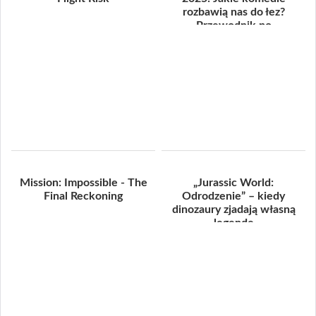
rozbawią nas do łez?
Przewodnik po
(potencjalnych!) hitac...
Mission: Impossible - The
„Jurassic World:
Final Reckoning
Odrodzenie” – kiedy
dinozaury zjadają własną
legendę