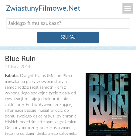
ZwiastunyFilmowe.Net
Blue Ruin
11 lipca 2014
Fabuła:
Dwight Evans (Macon Blair)
mieszka na plaży w swoim starym
samochodzie i jest samotnikiem z
wyboru. Jego spokojne życie z dala od
cywilizacji zostaje jednak brutalnie
zakłócone. Pod wpływem szokującej
informacji będzie musiał wrócić do
domu swojego dzieciństwa, by chronić
bliskich przed śmiertelnym zagrożeniem.
Demony mrocznej przeszłości zmienią
tego na co dzień delikatnego człowieka